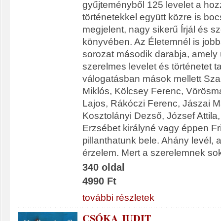
gyűjteményből 125 levelet a hoz
történetekkel együtt közre is bo
megjelent, nagy sikerű Írjál és s
könyvében. Az Életemnél is jobb
sorozat második darabja, amely
szerelmes levelet és történetet t
válogatásban mások mellett Sz
Miklós, Kölcsey Ferenc, Vörösma
Lajos, Rákóczi Ferenc, Jászai Ma
Kosztolányi Dezső, József Attila,
Erzsébet királyné vagy éppen Fr
pillanthatunk bele. Ahány levél, 
érzelem. Mert a szerelemnek sok
340 oldal
4990 Ft
további részletek
CSÓKA JUDIT