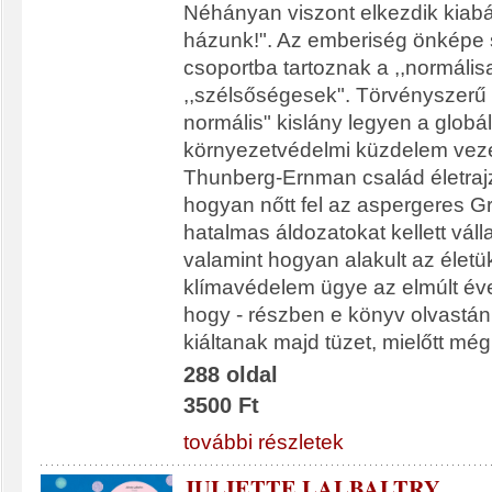
Néhányan viszont elkezdik kiabáln
házunk!". Az emberiség önképe s
csoportba tartoznak a ,,normális
,,szélsőségesek". Törvényszerű 
normális" kislány legyen a globál
környezetvédelmi küzdelem vezé
Thunberg-Ernman család életrajz
hogyan nőtt fel az aspergeres Gr
hatalmas áldozatokat kellett váll
valamint hogyan alakult az életü
klímavédelem ügye az elmúlt év
hogy - részben e könyv olvastán 
kiáltanak majd tüzet, mielőtt még
288 oldal
3500 Ft
további részletek
JULIETTE LALBALTRY