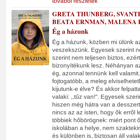
további részletek
GRETA THUNBERG, SVANT
BEATA ERNMAN, MALENA
Ég a házunk
Ég a házunk, közben mi ülünk az
veszekszünk. Egyesek szerint n
szerint nem teljesen biztos, ezér
bizonyítékunk lesz. Néhányan az
ég, azonnal tennünk kell valamit.
fojtogatóbb, a meleg elviselhetetl
kijutunk-e élve? És akkor felpatt
valaki: ,,tűz van!". Egyesek szeri
hiszen még hátra van a desszert 
nincs az az isten, hogy ők erről
többiek hőbörögnek: miért pont ő
iskolában a helye, nem szakteki
és különben is, biztosan áll vala