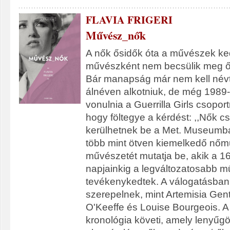
FLAVIA FRIGERI
Művész_nők
A nők ősidők óta a művészek ked
művészként nem becsülik meg ő
Bár manapság már nem kell névte
álnéven alkotniuk, de még 1989-b
vonulnia a Guerrilla Girls csopo
hogy föltegye a kérdést: ,,Nők c
kerülhetnek be a Met. Museumba"
több mint ötven kiemelkedő nőm
művészetét mutatja be, akik a 16
napjainkig a legváltozatosabb 
tevékenykedtek. A válogatásba
szerepelnek, mint Artemisia Gent
O'Keeffe és Louise Bourgeois. 
kronológia követi, amely lenyűgö