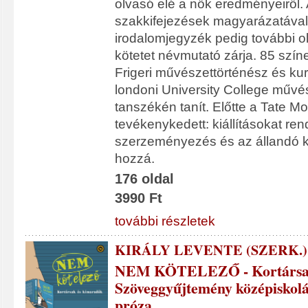
olvasó elé a nők eredményeiről. 
szakkifejezések magyarázatával
irodalomjegyzék pedig további ol
kötetet névmutató zárja. 85 szín
Frigeri művészettörténész és kurá
londoni University College művé
tanszékén tanít. Előtte a Tate M
tevékenykedett: kiállításokat ren
szerzeményezés és az állandó kiá
hozzá.
176 oldal
3990 Ft
további részletek
KIRÁLY LEVENTE (SZERK.)
NEM KÖTELEZŐ - Kortársak 
Szöveggyűjtemény középiskol
próza