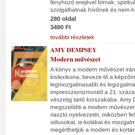
fényhozó erejével bírnak, spirituá
szolgálhatnak hívőnek és nem-h
280 oldal
3490 Ft
további részletek
AMY DEMPSEY
Modern művészet
A könyv a modern művészet irán
kislexikona, beveze-tő a képző
legmozgalmasabb és legizgalma
impresszionizmustól a 21. száza
vészetig tartó korszakába. Am
megszelídíti a modern művészet 
riasztó nyelvezetét, miközben fe
stílusokat, is-kolákat és mozgal
megérthetjük a modern és kortá