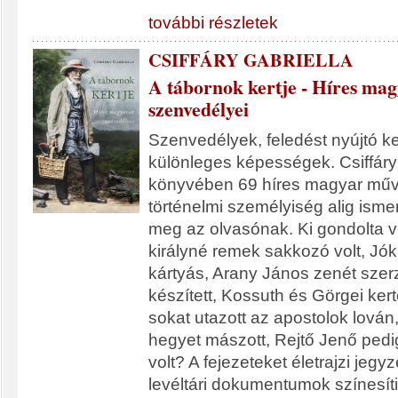
további részletek
CSIFFÁRY GABRIELLA
A tábornok kertje - Híres ma
szenvedélyei
Szenvedélyek, feledést nyújtó k
különleges képességek. Csiffáry 
könyvében 69 híres magyar műv
történelmi személyiség alig ismer
meg az olvasónak. Ki gondolta v
királyné remek sakkozó volt, Jó
kártyás, Arany János zenét szerz
készített, Kossuth és Görgei ker
sokat utazott az apostolok lován
hegyet mászott, Rejtő Jenő pedi
volt? A fejezeteket életrajzi jegy
levéltári dokumentumok színesíti