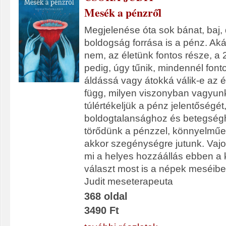
Mesék a pénzről
Megjelenése óta sok bánat, baj,
boldogság forrása is a pénz. Aká
nem, az életünk fontos része, a
pedig, úgy tűnik, mindennél fon
áldássá vagy átokká válik-e az é
függ, milyen viszonyban vagyun
túlértékeljük a pénz jelentőségét
boldogtalansághoz és betegség
törődünk a pénzzel, könnyelműe
akkor szegénységre jutunk. Vajo
mi a helyes hozzáállás ebben a
választ most is a népek meséib
Judit meseterapeuta
368 oldal
3490 Ft