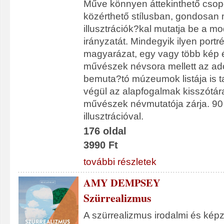
Műve könnyen áttekinthető csop
közérthető stílusban, gondosan 
illusztrációk?kal mutatja be a 
irányzatát. Mindegyik ilyen port
magyarázat, egy vagy több kép 
művészek névsora mellett az adot
bemuta?tó múzeumok listája is tar
végül az alapfogalmak kisszótára
művészek névmutatója zárja. 90
illusztrációval.
176 oldal
3990 Ft
további részletek
AMY DEMPSEY
Szürrealizmus
A szürrealizmus irodalmi és ké