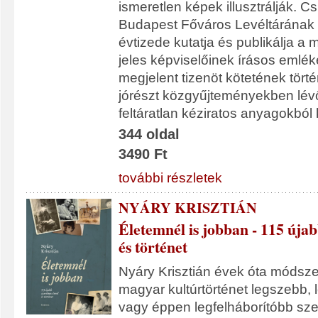
ismeretlen képek illusztrálják. Cs
Budapest Főváros Levéltárának f
évtizede kutatja és publikálja a 
jeles képviselőinek írásos emlék
megjelent tizenöt kötetének tört
jórészt közgyűjteményekben lév
feltáratlan kéziratos anyagokból k
344 oldal
3490 Ft
további részletek
NYÁRY KRISZTIÁN
Életemnél is jobban - 115 újab
és történet
Nyáry Krisztián évek óta módsze
magyar kultúrtörténet legszebb,
vagy éppen legfelháborítóbb szer