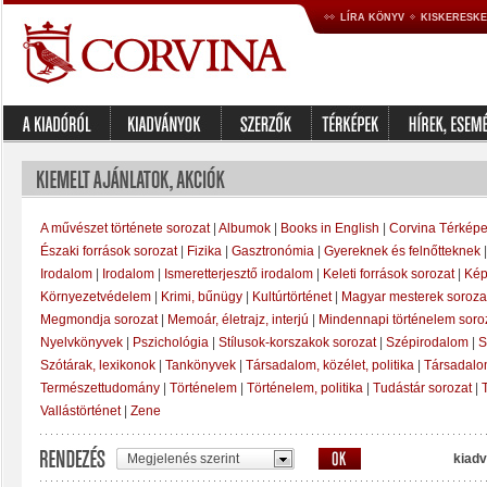
LÍRA KÖNYV
KISKERESK
A művészet története sorozat
|
Albumok
|
Books in English
|
Corvina Térképe
Északi források sorozat
|
Fizika
|
Gasztronómia
|
Gyereknek és felnőtteknek
Irodalom
|
Irodalom
|
Ismeretterjesztő irodalom
|
Keleti források sorozat
|
Kép
Környezetvédelem
|
Krimi, bűnügy
|
Kultúrtörténet
|
Magyar mesterek soroza
Megmondja sorozat
|
Memoár, életrajz, interjú
|
Mindennapi történelem soro
Nyelvkönyvek
|
Pszichológia
|
Stílusok-korszakok sorozat
|
Szépirodalom
|
S
Szótárak, lexikonok
|
Tankönyvek
|
Társadalom, közélet, politika
|
Társadal
Természettudomány
|
Történelem
|
Történelem, politika
|
Tudástár sorozat
|
Vallástörténet
|
Zene
Megjelenés szerint
kiadv