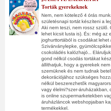
Torták gyerekeknek
Nem, nem kötelező 4 órás munk
születésnapi tortát készíteni a 
Aki nem teszi, nem rossz szülő.
lehet kicsit lusta is). És: még az
joghurttortából is csodákat lehet 
Szivárványlepke, gyümölcspikke
csokoládés kalózhajó... Elárulju
gond nélkül csodás tortákat készí
állíthatjuk, hogy a gyerekek ne
szemüknek és nem tudnak betelni
dekorációjához szükséges hozzáv
nélkül beszerezhetők magyarors
vagy élelmi?szer-áruházakban, d
is online szupermarketekben vag
áruházláncok webshopjaiban ka
termékekkel.