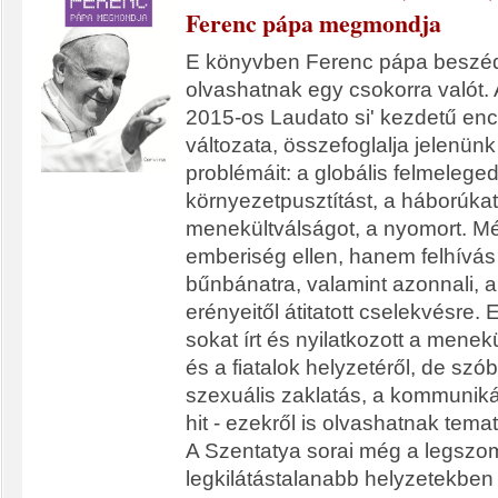
Ferenc pápa megmondja
E könyvben Ferenc pápa beszéde
olvashatnak egy csokorra valót. 
2015-os Laudato si' kezdetű encik
változata, összefoglalja jelenün
problémáit: a globális felmeleged
környezetpusztítást, a háborúkat
menekültválságot, a nyomort. M
emberiség ellen, hanem felhívás 
bűnbánatra, valamint azonnali, 
erényeitől átitatott cselekvésre.
sokat írt és nyilatkozott a mene
és a fiatalok helyzetéről, de szó
szexuális zaklatás, a kommunikác
hit - ezekről is olvashatnak tem
A Szentatya sorai még a legszo
legkilátástalanabb helyzetekben is