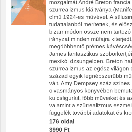
mozgalmát André Breton francia kö
szürrealizmus kiáltványa (Manife
című 1924-es művével. A stílusir
tudattalanból merítettek, és elősze
bizarr módon össze nem tartozó 
irányzat minden műfajra kiterje
megdöbbentő prémes kávéscsés
James fantasztikus szoborkertjé
mexikói dzsungelben. Breton halá
szürrealizmus az egész világon el
század egyik legnépszerűbb műv
vált. Amy Dempsey száz színes ké
olvasmányos könyvében bemuta
kulcsfiguráit, főbb műveiket és az
valamint a szürrealizmus eszmei 
függelék további adatokat és kro
176 oldal
3990 Ft