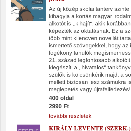
Az új középiskolai tanterv szint
kihagyja a kortás magyar irodalma
alkotót is ,,kihajít", akik korábban
képezték az oktatásnak. Ez a 
több mint kilencven novellát tart
ismertető szövegekkel, hogy az i
fogékony tanulók megismerhessé
21. század legfontosabb alkotóit
kiegészíti a ,,hivatalos" tankönyv
szülők is kölcsönkérik majd: a 
mellett biztosan lesz számukra 
meglepetés vagy újrafelfedezés!
400 oldal
2990 Ft
további részletek
KIRÁLY LEVENTE (SZERK.)