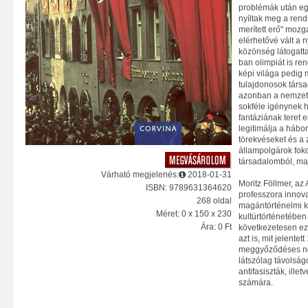
problémák után egy
nyíltak meg a rends
merített erő" moz
elérhetővé vált a n
közönség látogatt
ban olimpiát is re
képi világa pedig 
tulajdonosok társad
azonban a nemzetis
sokféle igénynek 
fantáziának teret e
legitimálja a hábo
törekvéseket és a
állampolgárok foko
társadalomból, ma
Várható megjelenés:
2018-01-31
Moritz Föllmer, a
ISBN: 9789631364620
professzora innov
268 oldal
magántörténelmi 
Méret: 0 x 150 x 230
kultúrtörténetébe
Ára: 0 Ft
következetesen ezt
azt is, mit jelente
meggyőződéses nemz
látszólag távolságo
antifasiszták, ill
számára.