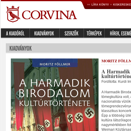
LÍRA KÖNYV
KISKERESK
MORITZ FÖLL
A Harmadik
kultúrtörtén
Fordította: Kurdi I
A Harmadik Birodalo
tömegkultúra volt,
nacionalista vízió
tömegrendezvények
klasszikus koncert
Épp a többség ízlé
kultúra látszólagos
nagymértékben fok
Weimari Köztársasá