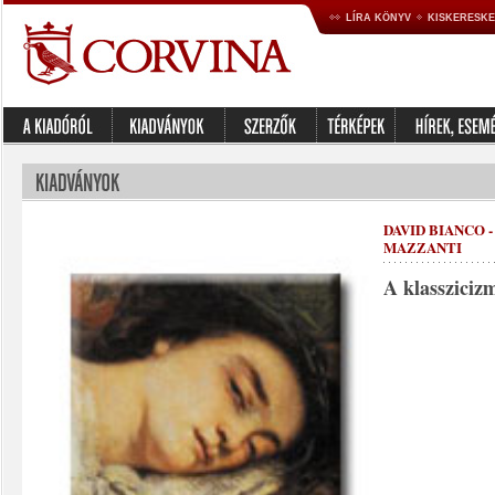
LÍRA KÖNYV
KISKERESK
DAVID BIANCO -
MAZZANTI
A klassziciz