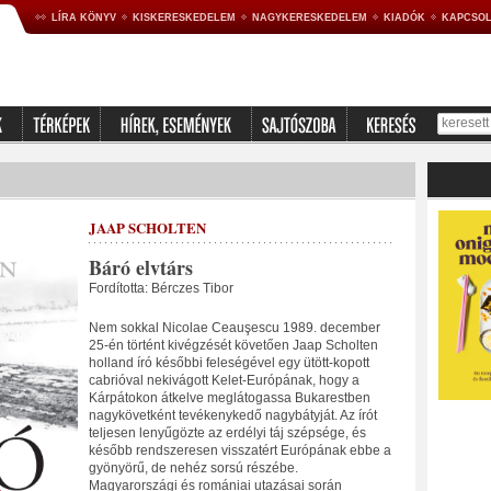
LÍRA KÖNYV
KISKERESKEDELEM
NAGYKERESKEDELEM
KIADÓK
KAPCSOL
JAAP SCHOLTEN
Báró elvtárs
Fordította: Bérczes Tibor
Nem sokkal Nicolae Ceauşescu 1989. december
25-én történt kivégzését követően Jaap Scholten
holland író későbbi feleségével egy ütött-kopott
cabrióval nekivágott Kelet-Európának, hogy a
Kárpátokon átkelve meglátogassa Bukarestben
nagykövetként tevékenykedő nagybátyját. Az írót
teljesen lenyűgözte az erdélyi táj szépsége, és
később rendszeresen visszatért Európának ebbe a
gyönyörű, de nehéz sorsú részébe.
Magyarországi és romániai utazásai során