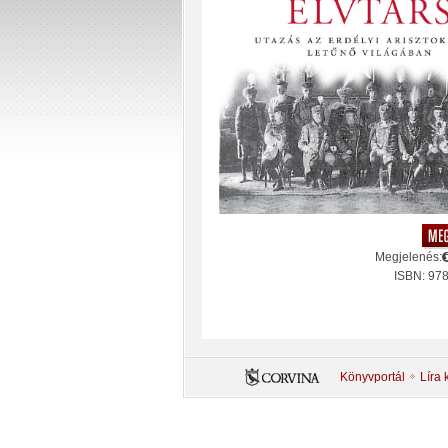
Megjelenés:
ISBN: 97
Könyvportál
Líra 