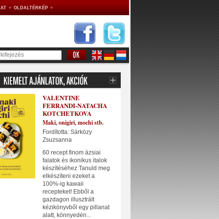
AT
OLDALTÉRKÉP
VALENTINE
FERRANDI-NATACHA
KOTCHETKOVA
Maki, onigiri, mochi stb.
Fordította: Sárközy
Zsuzsanna
60 recept finom ázsiai
falatok és ikonikus italok
készítéséhez Tanuld meg
elkészíteni ezeket a
100%-ig kawaii
recepteket! Ebből a
gazdagon illusztrált
kézikönyvből egy pillanat
alatt, könnyedén...