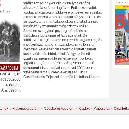
találkozott az egykor oly tekintélyes erdélyi
arisztokrácia számos tagjával. Felkereste velük
azokat a lakásokat - többnyire pincéket és sufnikat
-, ahol a szocializmus alatt lakni kényszerültek, és
járt azokban a munkatáborokban is, ahol annak
idején kényszermunkát végeztettek velük.
Scholten az egykori gazdag múltról és az
üldöztetés borzalmairól faggatta őket. De
találkozott a legfiatalabb nemzedék tagjaival is, és
megkérdezte tőlük, mit szándékoznak tenni a
kárpótlás keretében visszaszolgáltatott családi
kastélyokkal és birtokokkal. Az így született
izgalmas, megrendítő és felkavaró riportokat
foglalja magába a Báró elvtárs, Scholten első
dokumentarista munkája, amelyet 2011-ben a
történelmi témájú könyveket díjazó Libris
2014-12-10
Geschiedenis Prijsszel tüntették ki Hollandiában.
89631362633
408 oldal
Ára: 3990 Ft
könyv
Kiskereskedelem
Nagykereskedelem
Kiadók
Kapcsolat
Oldaltérk