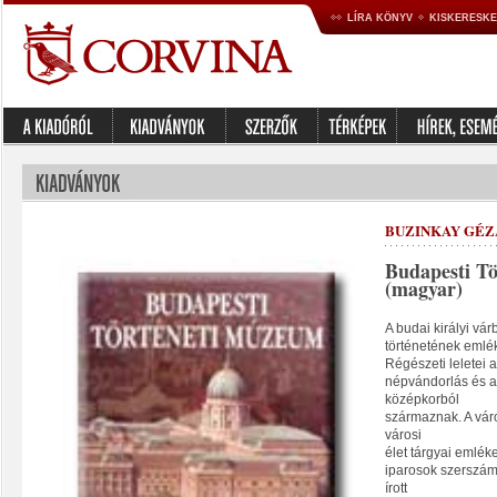
LÍRA KÖNYV
KISKERESK
BUZINKAY GÉZA
Budapesti T
(magyar)
A budai királyi v
történetének emléke
Régészeti leletei a
népvándorlás és a
középkorból
származnak. A vár
városi
élet tárgyai emlék
iparosok szerszám
írott