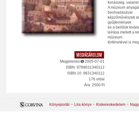
forrásokig, valamint
A múzeum anyagáb
beolvadásával
képzőművészeti alk
gyűjtemények
és a belőlük kivála
leírása mellett a ki
múzeum
történetével is me
Megjelenés:
2005-07-01
ISBN: 9789631340112
ISBN 10: 9631340112
176 oldal
Ára: 2500 Ft
Könyvportál
Líra könyv
Kiskereskedelem
Nagy