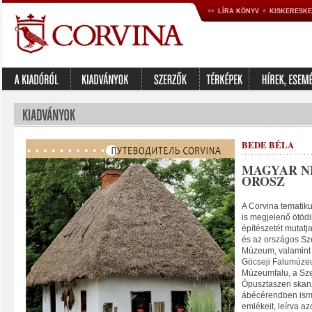
LÍRA KÖNYV
KISKERESK
BEDE BÉLA
MAGYAR NÉ
OROSZ
A Corvina tematik
is megjelenő ötöd
építészetét mutatj
és az országos Sz
Múzeum, valamint 
Göcseji Falumúzeu
Múzeumfalu, a Sze
Ópusztaszeri skan
ábécérendben isme
emlékeit, leírva a