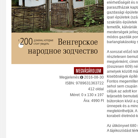
elérhetőségét és n
parasztházak kapt
gazdasági épületek 
ipari épületek (szá
szakrális épülete
temetők, kálváriák 
mesterségek jelleg
módos gazdák portá
barlanglakásokig 
A sorozat előző kö
részletesen bemuta
megyénként, címme
(összesen 609) nép
amelyek között má
kisebbségek építés
Megjelenés:
2016-08-30
Fontos megemlíten
ISBN: 9789631363722
sehol sem csupán 
412 oldal
céljuk az adott kor
Méret: 0 x 130 x 197
teljesebb bemutatá
Ára: 4990 Ft
bútorokon kívül a 
ünnepek és a minde
megtekinthetjük. A
korabeli életmód-ki
Az útikönyvet 680 
A tájékozódást tér