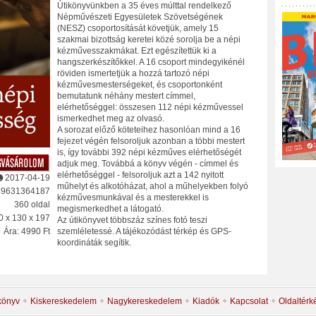
Útikönyvünkben a 35 éves múlttal rendelkező
Népművészeti Egyesületek Szövetségének
(NESZ) csoportosítását követjük, amely 15
szakmai bizottság keretei közé sorolja be a népi
kézművesszakmákat. Ezt egészítettük ki a
hangszerkészítőkkel. A 16 csoport mindegyikénél
röviden ismertetjük a hozzá tartozó népi
kézművesmesterségeket, és csoportonként
bemutatunk néhány mestert címmel,
elérhetőséggel: összesen 112 népi kézművessel
ismerkedhet meg az olvasó.
A sorozat előző köteteihez hasonlóan mind a 16
fejezet végén felsoroljuk azonban a többi mestert
is, így további 392 népi kézműves elérhetőségét
adjuk meg. Továbbá a könyv végén - címmel és
elérhetőséggel - felsoroljuk azt a 142 nyitott
2017-04-19
műhelyt és alkotóházat, ahol a műhelyekben folyó
89631364187
kézművesmunkával és a mesterekkel is
360 oldal
megismerkedhet a látogató.
0 x 130 x 197
Az útikönyvet többszáz színes fotó teszi
Ára: 4990 Ft
szemléletessé. A tájékozódást térkép és GPS-
koordináták segítik.
könyv
Kiskereskedelem
Nagykereskedelem
Kiadók
Kapcsolat
Oldaltérk