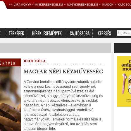
LÍRA KÖNYV
KISKERESKEDELEM
NAGYKERESKEDELEM
KIADÓK
KAPCSOL
BEDE BÉLA
MAGYAR NÉPI KÉZMŰVESSÉG
A Corvina tematikus útikönyvsorozatának hatodik
kötete a népi kézművességről szól, amelynek
szinonimájaként a népi iparművészet, az élő
népművészet, a hagyományőrző kézművesség és
a kortárs népművészet kifejezéseket is szokták
használni. A népi kézműves - ellentétben a
korlátlan művészi szabadsággal rendelkező
iparművésszel - tiszteletben tartja a
hagyományokat. Termékei formája és díszítése is
alapvetően hagyományőrző, bár az újítás sem
teljesen idegen tőle.