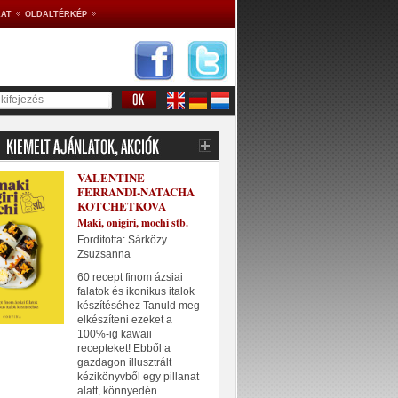
AT
OLDALTÉRKÉP
VALENTINE
FERRANDI-NATACHA
KOTCHETKOVA
Maki, onigiri, mochi stb.
Fordította: Sárközy
Zsuzsanna
60 recept finom ázsiai
falatok és ikonikus italok
készítéséhez Tanuld meg
elkészíteni ezeket a
100%-ig kawaii
recepteket! Ebből a
gazdagon illusztrált
kézikönyvből egy pillanat
alatt, könnyedén...