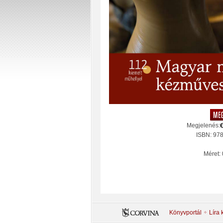
Megjelenés:
ISBN: 97
Méret: 
Könyvportál
Líra 