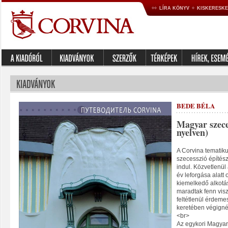
LÍRA KÖNYV
KISKERESK
BEDE BÉLA
Magyar szeces
nyelven)
A Corvina tematiku
szecesszió építés
indul. Közvetlenül 
év leforgása alatt 
kiemelkedő alkotá
maradtak fenn vis
feltétlenül érdeme
keretében végigné
<br>
Az egykori Magyaro