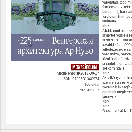
válogatás, több min
útikönyvbe. A leír
budapesti, harma
területén, harmad
található.
<br>
A több mint ezer s
ismertet részletes
kiemelten is, vala
további közel 500 
felfedezésekre sar
városháza, palota
tűzoltószertár, víz
síremlék és ravatal
sőt körhinta is.
<br>
Megjelenés:
2012-09-17
Az útikönyvet mint
ISBN: 9789631360974
szemléletessé. A 
360 oldal
koordináták segíti
Ára: 4990 Ft
épületek megkeres
könnyítik.
<br>
<br>
Orosz nyelvű kiad