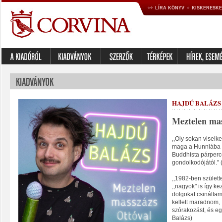
LÍRA KÖNYV
KISKERESK
HAJDÚ BALÁZS
Meztelen mas
,,Oly sokan visel
maga a Hunniába s
Buddhista párperc
gondolkodójától." 
,,1982-ben születt
,,nagyok" is így k
dolgokat csináltam
kellett maradnom, 
szórakozást, és eg
Balázs)