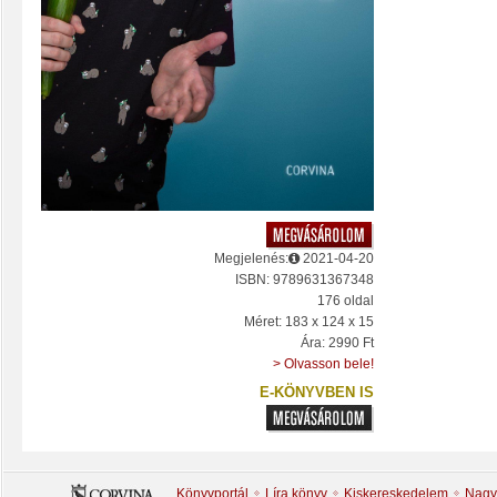
Megjelenés:
2021-04-20
ISBN: 9789631367348
176 oldal
Méret: 183 x 124 x 15
Ára: 2990 Ft
> Olvasson bele!
E-KÖNYVBEN IS
Könyvportál
Líra könyv
Kiskereskedelem
Nagy