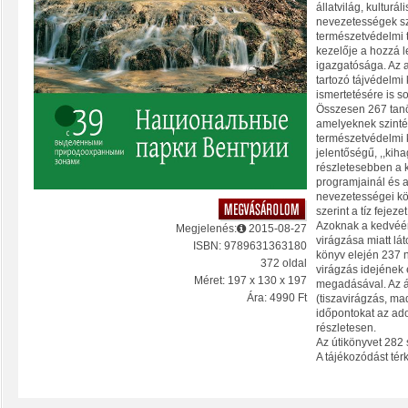
állatvilág, kulturá
nevezetességek sz
természetvédelmi 
kezelője a hozzá 
igazgatósága. Az a
tartozó tájvédelmi
ismertetésére is so
Összesen 267 tanö
amelyeknek szinté
természetvédelmi k
jelentőségű, ,,kiha
részletesebben a 
programjainál és 
nevezetességei közö
szerint a tíz fejez
Azoknak a kedvéér
Megjelenés:
2015-08-27
virágzása miatt lá
ISBN: 9789631363180
könyv elején 237 n
372 oldal
virágzás idejének
Méret: 197 x 130 x 197
megadásával. Az á
Ára: 4990 Ft
(tiszavirágzás, ma
időpontokat az ado
részletesen.
Az útikönyvet 282 
A tájékozódást tér