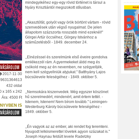
mindegyikéhez egy-egy rövid történet is társul a
Nyáry Krisztiántól megszokott stílusban.
,,Akasztófát, golyót vagy örök börtönt vártam - rövid
szenvedések után végső nyugalmat. De jelen
állapotom százszorta rosszabb mind ezeknél!"
Görgei Artúr öccséhez, Görgey Istvánhoz a
száműzetésből - 1849. december 24.
,,Elnézéssel és szerelmünk első éveire gondolva
emlékezzél rám. A gyermekeket áldd meg és
csókold meg az én nevemben, ne szégyelljék,
nem kell szégyellniük atyjukat." Batthyány Lajos
2017-11-30
búcsúlevele feleségéhez - 1849. október 5.
89631364613
432 oldal
0 x 165 x 242
,,Nemsokára kiszenvedek. Még egyszer köszönet
hű szerelmedért, mindenért, amit értem tettél. -
Ára: 4500 Ft
Istenem, Istenem! Nem bírom tovább." Leiningen-
NYVBEN IS
Westerburg Károly búcsúlevele feleségéhez -
1849. október 5.
,,Én vagyok az az ember, aki rendet fog teremteni.
Nyugodt lelkiismerettel lövetek agyon százakat is."
Joseph Haynau feldúlt levele Radetzky