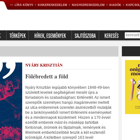
LÍRA KÖNYV
KISKERESKEDELEM
NAGYKERESKEDELEM
KIADÓK
KAPCSOL
NYÁRY KRISZTIÁN
Fölébredett a föld
Nyáry Krisztián legújabb könyvében 1848-49-ben
született levelek segítségével meséli újra a
forradalom és szabadságharc történetét. Az ismert
szereplők személyes hangú magánlevelei mellett
az utca embereinek üzenetei alulnézetből mutatják
be a tankönyvekből ismert történelmi eseményeket
és a mindennapok küzdelmeit. Hiszen a 170 évvel
ezelőtti emberek mást és másképp tartottak
fontosnak, örömeik és fájdalmaik, reményeik és
félelmeik emberközelibbé teszik a két esztendő
krónikáját. A kötetben szereplő 163 levél