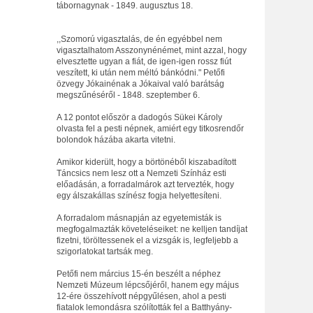
tábornagynak - 1849. augusztus 18.
,,Szomorú vigasztalás, de én egyébbel nem
vigasztalhatom Asszonynénémet, mint azzal, hogy
elvesztette ugyan a fiát, de igen-igen rossz fiút
veszített, ki után nem méltó bánkódni." Petőfi
özvegy Jókainénak a Jókaival való barátság
megszűnéséről - 1848. szeptember 6.
A 12 pontot először a dadogós Sükei Károly
olvasta fel a pesti népnek, amiért egy titkosrendőr
bolondok házába akarta vitetni.
Amikor kiderült, hogy a börtönéből kiszabadított
Táncsics nem lesz ott a Nemzeti Színház esti
előadásán, a forradalmárok azt tervezték, hogy
egy álszakállas színész fogja helyettesíteni.
A forradalom másnapján az egyetemisták is
megfogalmazták követeléseiket: ne kelljen tandíjat
fizetni, töröltessenek el a vizsgák is, legfeljebb a
szigorlatokat tartsák meg.
Petőfi nem március 15-én beszélt a néphez
Nemzeti Múzeum lépcsőjéről, hanem egy május
12-ére összehívott népgyűlésen, ahol a pesti
fiatalok lemondásra szólították fel a Batthyány-