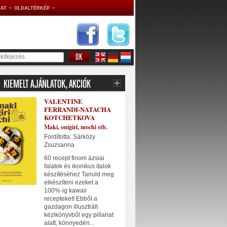
AT
OLDALTÉRKÉP
VALENTINE
FERRANDI-NATACHA
KOTCHETKOVA
Maki, onigiri, mochi stb.
Fordította: Sárközy
Zsuzsanna
60 recept finom ázsiai
falatok és ikonikus italok
készítéséhez Tanuld meg
elkészíteni ezeket a
100%-ig kawaii
recepteket! Ebből a
gazdagon illusztrált
kézikönyvből egy pillanat
alatt, könnyedén...