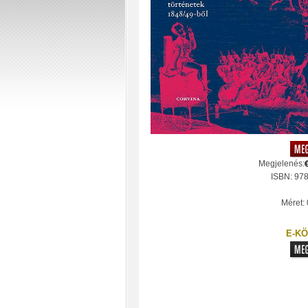
Megjelenés:
ISBN: 97
Méret: 
E-KÖ