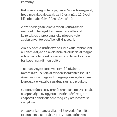
kormányt.
Petőfi összefogott barátja, Jókai Mór édesanyjával,
hogy megakadályozzák az író és a nála 12 évvel
idősebb Laborfalvi Róza házasságát.
A szabadságharc alatt a tábori kórházakban
megfordult betegek kétharmadát szifilisszel
kezelték, és a probléma leküzdésére külön
,,bujasenyv-főorvost" kellett kinevezni.
Alois Alnoch osztrák ezredes fel akarta robbantani
a Lánchidat, de az akció nem sikerült: saját magát
robbantotta fel, csak a szivart tartó fehér kesztyűs
bal keze maradt meg belőle.
Thomas Mayne Reid western-író hívására
háromszáz Colt-okkal felszerelt önkéntes indult el
Amerikából a magyarok megsegítésére, de amire
Európába érkeztek, a szabadságharc elbukott.
Görgei Artúrnak egy gránát szilánkjai beszakították
a koponyáját, az agyburka is láthatóvá vált, ám
csapatait ennek ellenére még egy óra hosszat ő
irányította.
A magyar kormány a világosi fegyverletétel előtt
felajánlotta a koronát az orosz uralkodóháznak.