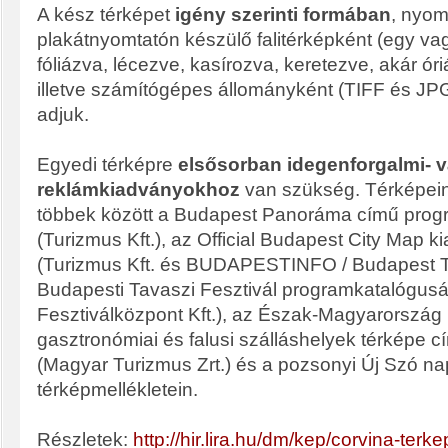
A kész térképet
igény szerinti formában
, nyom
plakátnyomtatón készülő falitérképként (egy va
fóliázva, lécezve, kasírozva, keretezve, akár óri
illetve számítógépes állományként (TIFF és J
adjuk.
Egyedi térképre
elsősorban idegenforgalmi- 
reklámkiadványokhoz
van szükség. Térképein
többek között a Budapest Panoráma című prog
(Turizmus Kft.), az Official Budapest City Map 
(Turizmus Kft. és BUDAPESTINFO / Budapest Turi
Budapesti Tavaszi Fesztivál programkatalógus
Fesztiválközpont Kft.), az Észak-Magyarország 
gasztronómiai és falusi szálláshelyek térképe 
(Magyar Turizmus Zrt.) és a pozsonyi Új Szó nap
térképmellékletein.
Részletek:
http://hir.lira.hu/dm/kep/corvina-terke