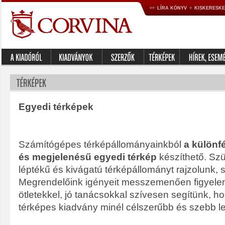
LÍRA KÖNYV
KISKERESK
Egyedi térképek
Számítógépes térképállományainkból
a különf
és megjelenésű egyedi térkép
készíthető. Sz
léptékű és kivágatú térképállományt rajzolunk, 
Megrendelőink igényeit messzemenően figyele
ötletekkel, jó tanácsokkal szívesen segítünk, h
térképes kiadvány minél célszerűbb és szebb l