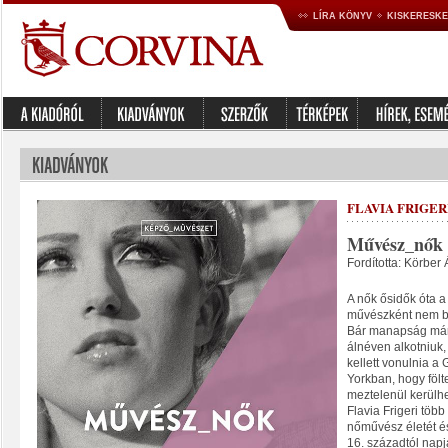
LÍRA KÖNYV
KISKERESK
FLAVIA FRIGER
Művész_nők
Fordította: Körber
A nők ősidők óta a
művészként nem be
Bár manapság már 
álnéven alkotniuk
kellett vonulnia a
Yorkban, hogy fölt
meztelenül kerülh
Flavia Frigeri töb
nőművész életét és
16. századtól napj