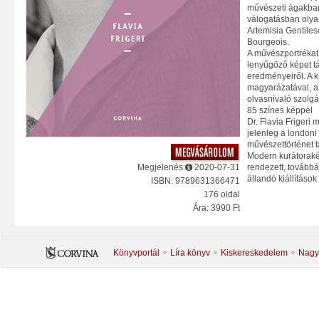
művészeti ágakban
válogatásban olya
Artemisia Gentiles
Bourgeois.
A művészportrékat 
lenyűgöző képet tá
eredményeiről. A k
magyarázatával, a
olvasnivaló szolgál
85 színes képpel
Dr. Flavia Frigeri 
jelenleg a londoni
művészettörténet t
Modern kurátorakén
Megjelenés:
2020-07-31
rendezett, tovább
állandó kiállítások
ISBN: 9789631366471
176 oldal
Ára: 3990 Ft
Könyvportál
Líra könyv
Kiskereskedelem
Nagy