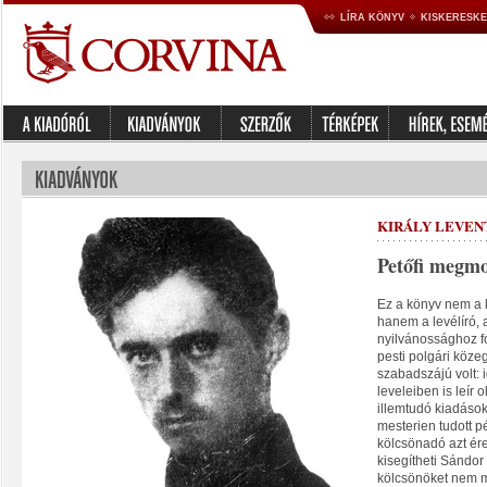
LÍRA KÖNYV
KISKERESK
KIRÁLY LEVENT
Petőfi megm
Ez a könyv nem a kö
hanem a levélíró, 
nyilvánossághoz fo
pesti polgári köze
szabadszájú volt: 
leveleiben is leír
illemtudó kiadások
mesterien tudott p
kölcsönadó azt ére
kisegítheti Sándor
kölcsönöket nem mi