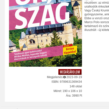
részében: az elmú
uralkodók érkeztek
Vagy Český Krumlo
gyöngyszeme, amin
Ebbe a vonzó orsz
Marco Polo-soroza
tartalmazó és szín
illusztrált - új kötet
Megjelenés:
2023-09-19
ISBN: 9789631369434
148 oldal
Méret: 190 x 106 x 10
Ára: 3990 Ft