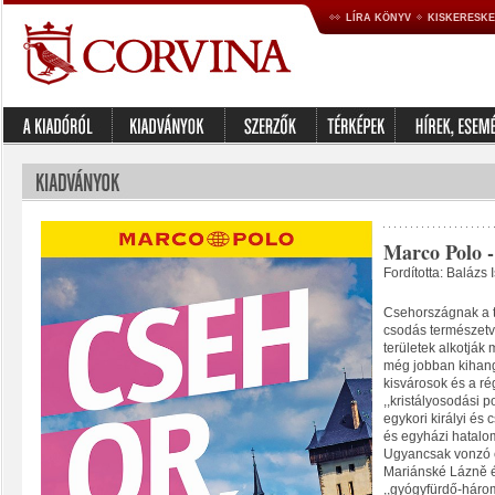
LÍRA KÖNYV
KISKERESK
Marco Polo -
Fordította: Balázs 
Csehországnak a t
csodás természetv
területek alkotják
még jobban kihang
kisvárosok és a ré
,,kristályosodási p
egykori királyi és 
és egyházi hatalom
Ugyancsak vonzó c
Mariánské Lázně é
,,gyógyfürdő-háro