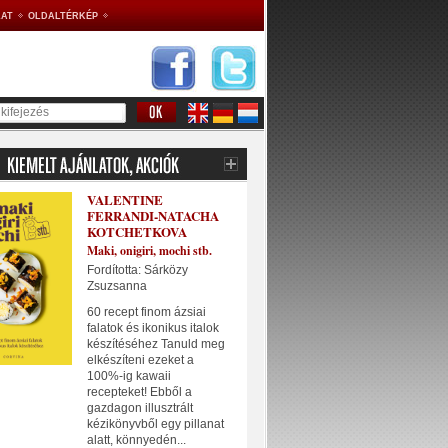
AT
OLDALTÉRKÉP
VALENTINE
FERRANDI-NATACHA
KOTCHETKOVA
Maki, onigiri, mochi stb.
Fordította: Sárközy
Zsuzsanna
60 recept finom ázsiai
falatok és ikonikus italok
készítéséhez Tanuld meg
elkészíteni ezeket a
100%-ig kawaii
recepteket! Ebből a
gazdagon illusztrált
kézikönyvből egy pillanat
alatt, könnyedén...