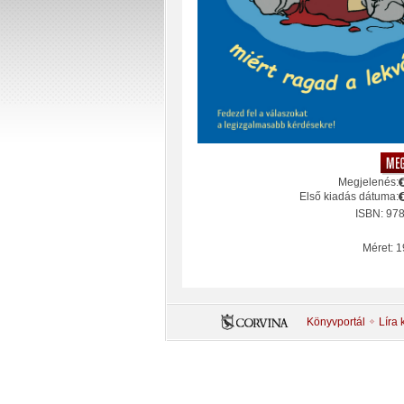
Megjelenés:
Első kiadás dátuma:
ISBN: 97
Méret: 1
Könyvportál
Líra 