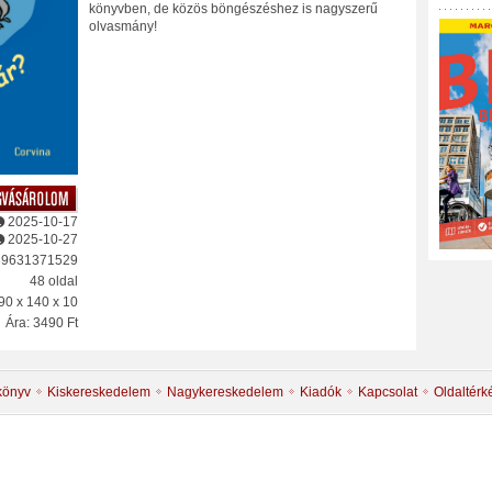
könyvben, de közös böngészéshez is nagyszerű
olvasmány!
2025-10-17
2025-10-27
89631371529
48 oldal
90 x 140 x 10
Ára: 3490 Ft
könyv
Kiskereskedelem
Nagykereskedelem
Kiadók
Kapcsolat
Oldaltérk