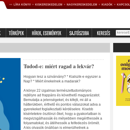
LÍRA KÖNYV
KISKERESKEDELEM
NAGYKERESKEDELEM
KIADÓK
KAPCSOL
Tudod-e: miért ragad a lekvár?
Hogyan lesz a szivárvány? * Kialszik-e egyszer a
Nap? * Miért énekelnek a madarak?
A könyv 22 izgalmas természettudományos
rejtélyre ad frappáns és követhető magyarázatot.
Bemutatja a jelenségeket, és kifejti, mi áll a
hátterükben, érthető és pontos válaszokat adva a
gyerekeket foglalkoztató kérdésekre. Kisebb
kísérletekre ösztönzi őket, hogy a gyakorlatban is
megvizsgálhassák és mélyebben megérthessék a
folyamatokat, és átélhessék a felfedezés örömét.
A kis olvasók önállóan is elmerülhetnek a