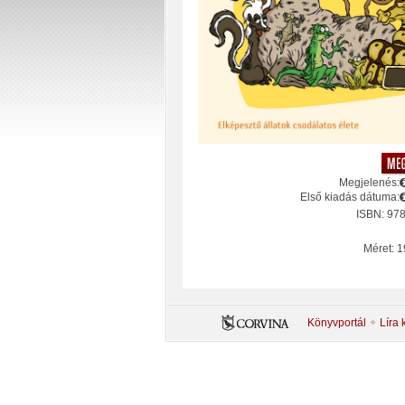
Megjelenés:
Első kiadás dátuma:
ISBN: 97
Méret: 1
Könyvportál
Líra 