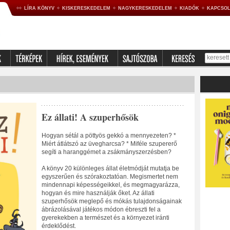
LÍRA KÖNYV
KISKERESKEDELEM
NAGYKERESKEDELEM
KIADÓK
KAPCSOL
Ez állati! A szuperhősök
Hogyan sétál a pöttyös gekkó a mennyezeten? *
Miért átlátszó az üvegharcsa? * Miféle szupererő
segíti a haranggémet a zsákmányszerzésben?
A könyv 20 különleges állat életmódját mutatja be
egyszerűen és szórakoztatóan. Megismertet nem
mindennapi képességeikkel, és megmagyarázza,
hogyan és mire használják őket. Az állati
szuperhősök meglepő és mókás tulajdonságainak
ábrázolásával játékos módon ébreszti fel a
gyerekekben a természet és a környezet iránti
érdeklődést.