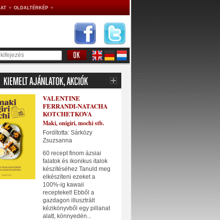
AT
OLDALTÉRKÉP
VALENTINE
FERRANDI-NATACHA
KOTCHETKOVA
Maki, onigiri, mochi stb.
Fordította: Sárközy
Zsuzsanna
60 recept finom ázsiai
falatok és ikonikus italok
készítéséhez Tanuld meg
elkészíteni ezeket a
100%-ig kawaii
recepteket! Ebből a
gazdagon illusztrált
kézikönyvből egy pillanat
alatt, könnyedén...