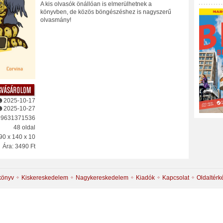
A kis olvasók önállóan is elmerülhetnek a
könyvben, de közös böngészéshez is nagyszerű
olvasmány!
2025-10-17
2025-10-27
89631371536
48 oldal
90 x 140 x 10
Ára: 3490 Ft
könyv
Kiskereskedelem
Nagykereskedelem
Kiadók
Kapcsolat
Oldaltérk