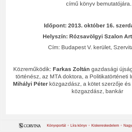
című könyv bemutatójára.
Időpont: 2013. október 16. szerd
Helyszín:
Rózsavölgyi Szalon Art
Cím: Budapest V. kerület, Szervita
Közreműködik:
Farkas Zoltán
gazdasági újság
történész, az MTA doktora, a Politikatörténeti I
Mihályi Péter
közgazdász, a kötet szerzője é
közgazdász, bankár
Könyvportál
Líra könyv
Kiskereskedelem
Nagy