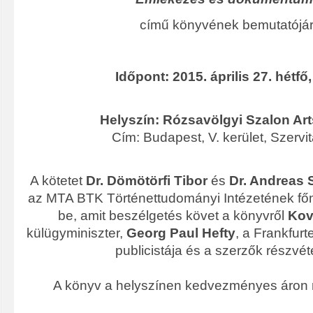
című könyvének bemutatójár
Időpont: 2015. április 27. hétfő
Helyszín: Rózsavölgyi Szalon Art
Cím: Budapest, V. kerület, Szervita
A kötetet
Dr. Dömötörfi Tibor
és
Dr. Andreas 
az MTA BTK Történettudományi Intézetének fő
be, amit beszélgetés követ a könyvről
Kov
külügyminiszter,
Georg Paul Hefty
, a Frankfurt
publicistája és a szerzők részvét
A könyv a helyszínen kedvezményes áron 