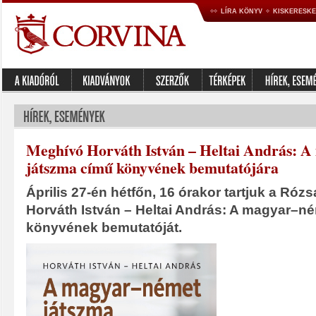
LÍRA KÖNYV
KISKERESK
Meghívó Horváth István – Heltai András: 
játszma című könyvének bemutatójára
Április 27-én hétfőn, 16 órakor tartjuk a Ró
Horváth István – Heltai András: A magyar–n
könyvének bemutatóját.