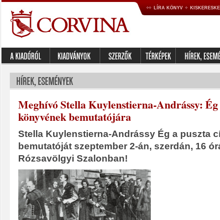
LÍRA KÖNYV
KISKERESK
Meghívó Stella Kuylenstierna-Andrássy: Ég
könyvének bemutatójára
Stella Kuylenstierna-Andrássy Ég a puszta
bemutatóját szeptember 2-án, szerdán, 16 órát
Rózsavölgyi Szalonban!