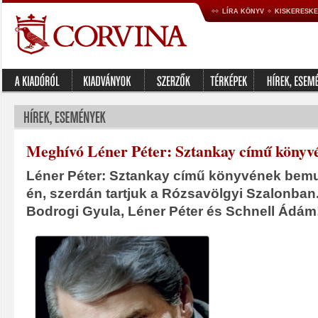
LÍRA KÖNYV
KISKERESK
Meghívó Léner Péter: Sztankay című könyv
Léner Péter: Sztankay című könyvének bemuta
én, szerdán tartjuk a Rózsavölgyi Szalonba
Bodrogi Gyula, Léner Péter és Schnell Ádám