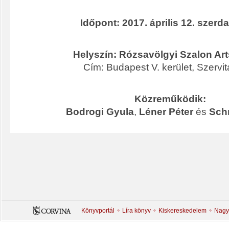
Időpont: 2017. április 12. szerda
Helyszín: Rózsavölgyi Szalon Art
Cím: Budapest V. kerület, Szervita
Közreműködik:
Bodrogi Gyula
,
Léner Péter
és
Sch
Könyvportál
Líra könyv
Kiskereskedelem
Nagy