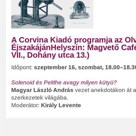
A Corvina Kiadó programja az Ol
ÉjszakájánHelyszín:
Magvető Caf
VII., Dohány utca 13.)
Időpont:
szeptember 16, szombat, 18.00–18.3
Solenoid és Pelithe avagy milyen kütyü?
Magyar László András
vezet anekdotákon át a 
szerkezetek világába.
Moderátor:
Király Levente