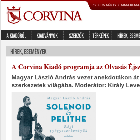
LÍRA KÖNYV
KISKERESK
A Corvina Kiadó programja az Olvasás Éjs
Magyar László András vezet anekdotákon át 
szerkezetek világába. Moderátor: Király Lev