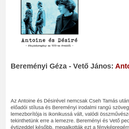
Bereményi Géza - Vető János:
Ant
Az Antoine és Désirével nemcsak Cseh Tamás utáno
előadói stílusa és Bereményi irodalmi rangú szöve
lemezborítója is ikonikussá vált, valódi összművész
tekinthetünk erre a lemezre. Bereményi és Vető ped
évtizeddel később, megalkották ezt a fényképregény