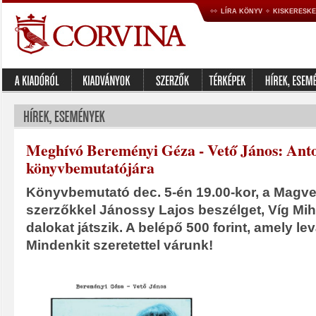
LÍRA KÖNYV
KISKERESK
Meghívó Bereményi Géza - Vető János: Anto
könyvbemutatójára
Könyvbemutató dec. 5-én 19.00-kor, a Magve
szerzőkkel Jánossy Lajos beszélget, Víg Mi
dalokat játszik. A belépő 500 forint, amely le
Mindenkit szeretettel várunk!