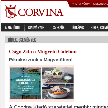
LÍRA KÖNYV
KISKERESK
Csigó Zita a Magvető Caféban
Piknikezzünk a Magvetőben!
A Corvina Kiadó szeretettel meghív minde