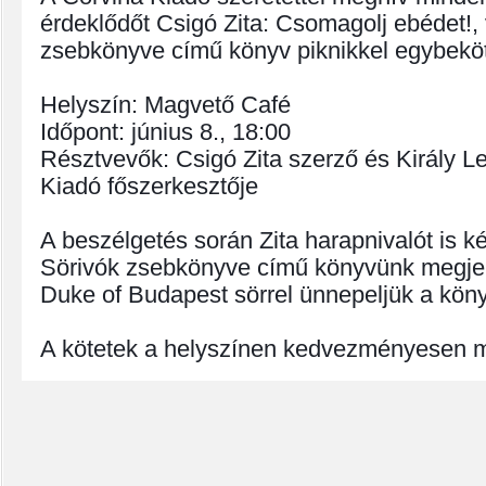
érdeklődőt Csigó Zita: Csomagolj ebédet!, 
zsebkönyve című könyv piknikkel egybeköt
Helyszín: Magvető Café
Időpont: június 8., 18:00
Résztvevők: Csigó Zita szerző és Király L
Kiadó főszerkesztője
A beszélgetés során Zita harapnivalót is ké
Sörivók zsebkönyve című könyvünk megje
Duke of Budapest sörrel ünnepeljük a köny
A kötetek a helyszínen kedvezményesen 