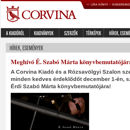
LÍRA KÖNYV
KISKERESK
Meghívó É. Szabó Márta könyvbemutatójár
A Corvina Kiadó és a Rózsavölgyi Szalon sze
minden kedves érdeklődőt december 1-én, s
Érdi Szabó Márta könyvbemutatójára!