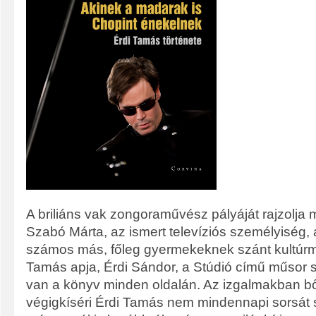
A briliáns vak zongoraművész pályáját rajzolja
Szabó Márta, az ismert televíziós személyiség,
számos más, főleg gyermekeknek szánt kultúrm
Tamás apja, Érdi Sándor, a Stúdió című műsor sz
van a könyv minden oldalán. Az izgalmakban b
végigkíséri Érdi Tamás nem mindennapi sorsát s