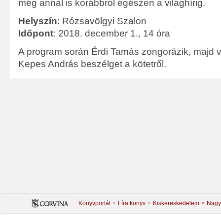
még annál is korábbról egészen a világhírig.
Helyszín
: Rózsavölgyi Szalon
Időpont
: 2018. december 1., 14 óra
A program során Érdi Tamás zongorázik, majd v
Kepes András beszélget a kötetről.
Könyvportál
Líra könyv
Kiskereskedelem
Nagy