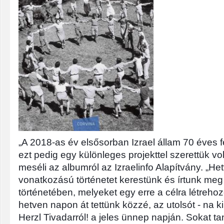
„A 2018-as év elsősorban Izrael állam 70 éves fe
ezt pedig egy különleges projekttel szerettük v
meséli az albumról az Izraelinfo Alapítvány. „H
vonatkozású történetet kerestünk és írtunk meg 
történetében, melyeket egy erre a célra létreho
hetven napon át tettünk közzé, az utolsót - na 
Herzl Tivadarról! a jeles ünnep napján. Sokat t