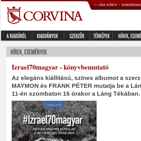
LÍRA KÖNYV
KISKERESK
Izrael70magyar - könyvbemutató
Az elegáns kiállítású, színes albumot a sze
MAYMON és FRANK PÉTER mutatja be a Lán
11-én szombaton 16 órakor a Láng Tékában.