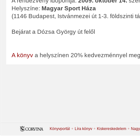
A rendezvény időpontja:
2009. október 14.
szer
Helyszíne:
Magyar Sport Háza
(1146 Budapest, Istvánmezei út 1-3. földszinti t
Bejárat a Dózsa György út felől
A könyv
a helyszínen 20% kedvezménnyel meg
Könyvportál
Líra könyv
Kiskereskedelem
Nagy