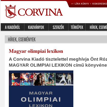
LÍRA KÖNYV
KISKERESK
Magyar olimpiai lexikon
A Corvina Kiadó tisztelettel meghívja Önt Róz
MAGYAR OLIMPIAI LEXIKON című könyvének