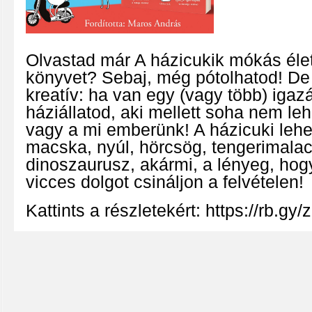
Olvastad már A házicukik mókás éle
könyvet? Sebaj, még pótolhatod! De 
kreatív: ha van egy (vagy több) iga
háziállatod, aki mellett soha nem leh
vagy a mi emberünk! A házicuki lehe
macska, nyúl, hörcsög, tengerimalac,
dinoszaurusz, akármi, a lényeg, ho
vicces dolgot csináljon a felvételen!
Kattints a részletekért:
https://rb.gy/