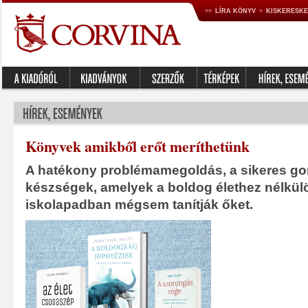
LÍRA KÖNYV
KISKERESK
Könyvek amikből erőt meríthetünk
A hatékony problémamegoldás, a sikeres g
készségek, amelyek a boldog élethez nélkül
iskolapadban mégsem tanítják őket.