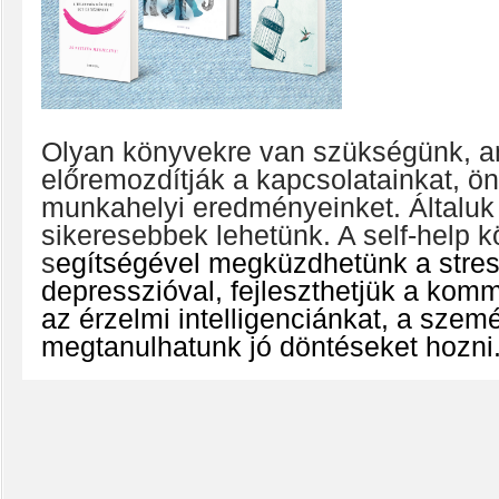
Olyan könyvekre van szükségünk, 
előremozdítják a kapcsolatainkat, ö
munkahelyi eredményeinket. Általuk
sikeresebbek lehetünk. A self-help 
s
egítségével megküzdhetünk a stres
depresszióval, fejleszthetjük a kom
az érzelmi intelligenciánkat, a szem
megtanulhatunk jó döntéseket hozni