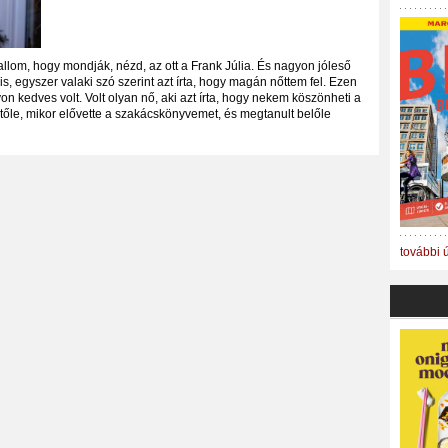
lom, hogy mondják, nézd, az ott a Frank Júlia. És nagyon jóleső
s, egyszer valaki szó szerint azt írta, hogy magán nőttem fel. Ezen
 kedves volt. Volt olyan nő, aki azt írta, hogy nekem köszönheti a
i tőle, mikor elővette a szakácskönyvemet, és megtanult belőle
további 