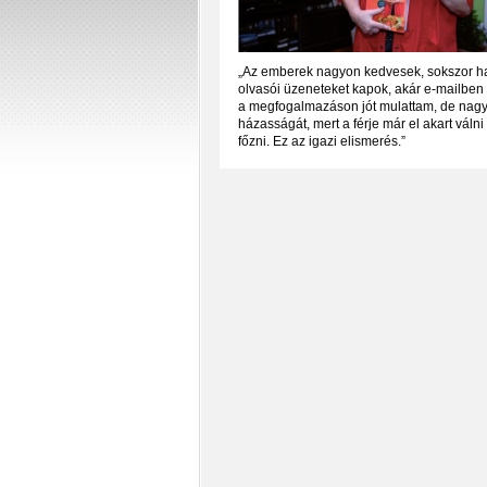
„Az emberek nagyon kedvesek, sokszor hal
olvasói üzeneteket kapok, akár e-mailben i
a megfogalmazáson jót mulattam, de nagyon
házasságát, mert a férje már el akart váln
főzni. Ez az igazi elismerés.”