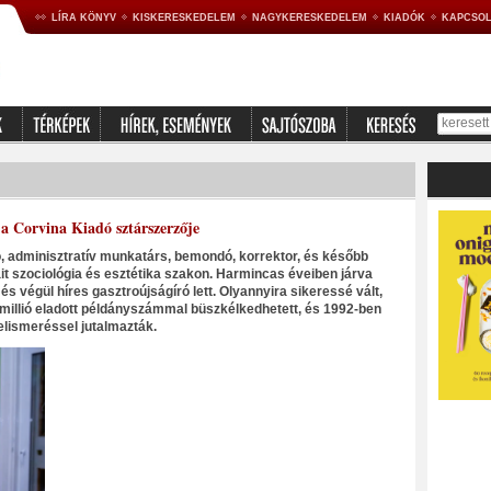
LÍRA KÖNYV
KISKERESKEDELEM
NAGYKERESKEDELEM
KIADÓK
KAPCSOL
 a Corvina Kiadó sztárszerzője
adó, adminisztratív munkatárs, bemondó, korrektor, és később
t szociológia és esztétika szakon. Harmincas éveiben járva
s végül híres gasztroújságíró lett. Olyannyira sikeressé vált,
illió eladott példányszámmal büszkélkedhetett, és 1992-ben
lismeréssel jutalmazták.