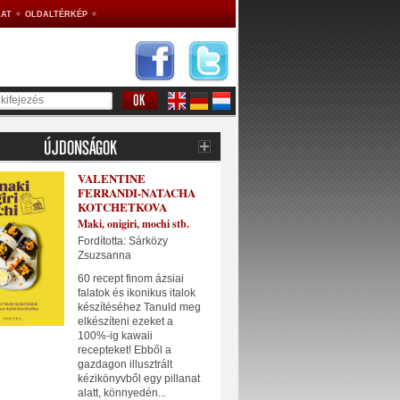
AT
OLDALTÉRKÉP
VALENTINE
FERRANDI-NATACHA
KOTCHETKOVA
Maki, onigiri, mochi stb.
Fordította: Sárközy
Zsuzsanna
60 recept finom ázsiai
falatok és ikonikus italok
készítéséhez Tanuld meg
elkészíteni ezeket a
100%-ig kawaii
recepteket! Ebből a
gazdagon illusztrált
kézikönyvből egy pillanat
alatt, könnyedén...