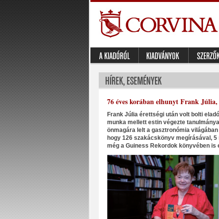
76 éves korában elhunyt Frank Júlia,
Frank Júlia érettségi után volt bolti el
munka mellett estin végezte tanulmányai
önmagára lelt a gasztronómia világában é
hogy 126 szakácskönyv megírásával, 5 m
még a Guiness Rekordok könyvében is e