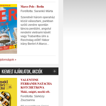
Marco Polo - Berlin
Fordította: Sarankó Márta
Szeretnél három operaház
közül választani, parkban
szóló zenére spontán
táncra perdülni, angolul
rendelni vietnami kávét
vagy Trabantba ülni a
Reichstag előtt? Akkor
irány Berlin! A Marco...
újdonságok »
VALENTINE
FERRANDI-NATACHA
KOTCHETKOVA
Maki, onigiri, mochi stb.
Fordította: Sárközy
Zsuzsanna