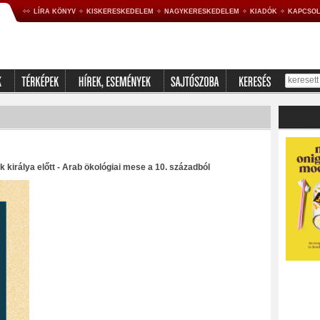
LÍRA KÖNYV
KISKERESKEDELEM
NAGYKERESKEDELEM
KIADÓK
KAPCSOL
 királya előtt - Arab ökológiai mese a 10. századból