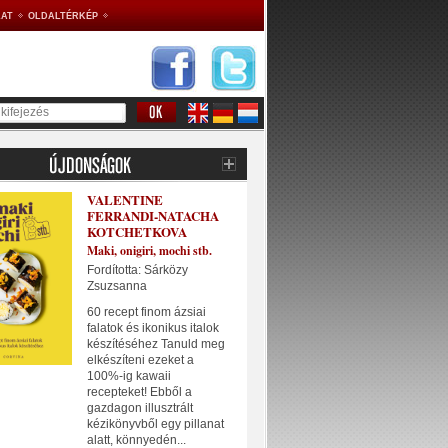
AT
OLDALTÉRKÉP
VALENTINE
FERRANDI-NATACHA
KOTCHETKOVA
Maki, onigiri, mochi stb.
Fordította: Sárközy
Zsuzsanna
60 recept finom ázsiai
falatok és ikonikus italok
készítéséhez Tanuld meg
elkészíteni ezeket a
100%-ig kawaii
recepteket! Ebből a
gazdagon illusztrált
kézikönyvből egy pillanat
alatt, könnyedén...