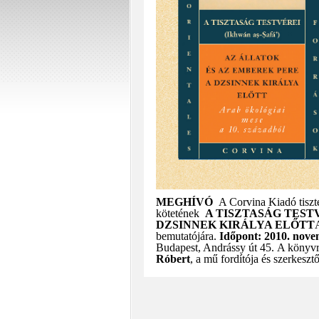
MEGHÍVÓ
A Corvina Kiadó tiszt
kötetének
A TISZTASÁG TEST
DZSINNEK KIRÁLYA ELŐTT
bemutatójára.
Időpont: 2010. novem
Budapest, Andrássy út 45.
A könyv
Róbert
, a mű fordítója és szerkesztő