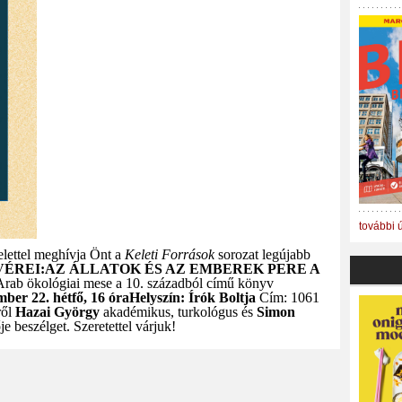
további 
elettel meghívja Önt
a
Keleti Források
sorozat legújabb
VÉREI:
AZ ÁLLATOK ÉS AZ EMBEREK PERE A
Arab ökológiai mese a 10. századból
című könyv
ber 22. hétfő, 16 óra
Helyszín: Írók Boltja
Cím: 1061
ről
Hazai György
akadémikus, turkológus és
Simon
je beszélget.
Szeretettel várjuk!