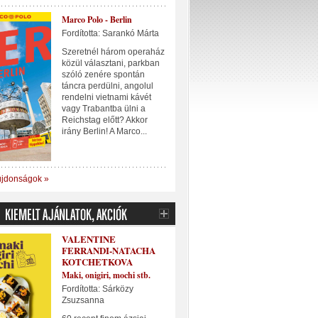
Marco Polo - Berlin
Fordította: Sarankó Márta
Szeretnél három operaház
közül választani, parkban
szóló zenére spontán
táncra perdülni, angolul
rendelni vietnami kávét
vagy Trabantba ülni a
Reichstag előtt? Akkor
irány Berlin! A Marco...
újdonságok »
VALENTINE
FERRANDI-NATACHA
KOTCHETKOVA
Maki, onigiri, mochi stb.
Fordította: Sárközy
Zsuzsanna