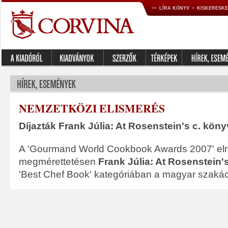
LÍRA KÖNYV
KISKERESK
NEMZETKÖZI ELISMERÉS
Díjazták Frank Júlia: At Rosenstein's c. köny
A 'Gourmand World Cookbook Awards 2007' el
megmérettetésen
Frank Júlia: At Rosenstein'
'Best Chef Book' kategóriában a magyar szaká