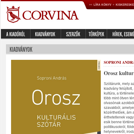
LÍRA KÖNYV
KISKERESK
SOPRONI ANDR
Orosz kulturá
Szótárunk, mely a
kiadvány felújított
kultúra, a történe
több mint ötven té
olvasónak azokból
szavakból, amely
közérthetőek, ám
érthetetlenek vag
esik benne történe
politikusokról, föld
helynevekről, irod