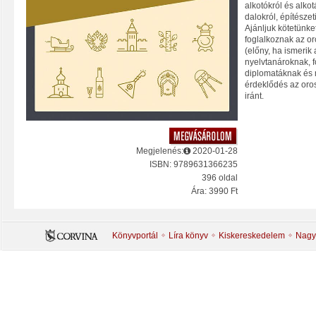
alkotókról és alkot
dalokról, építészeti
Ajánljuk kötetünke
foglalkoznak az or
(előny, ha ismerik 
nyelvtanároknak, f
diplomatáknak és 
érdeklődés az oros
iránt.
Megjelenés:
2020-01-28
ISBN: 9789631366235
396 oldal
Ára: 3990 Ft
Könyvportál
Líra könyv
Kiskereskedelem
Nagy