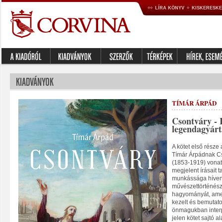
LÍRA KÖNYV
KISKERESK
TÍMÁR ÁRPÁD
Csontváry - 
legendagyárt
A kötet első része
Tímár Árpádnak Cs
(1853-1919) vonat
megjelent írásait t
munkássága híven 
művészettörténész 
hagyományát, ame
kezelt és bemuta
önmagukban interp
jelen kötet sajtó a