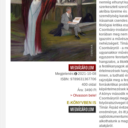
nemrég elhunyt kut
szerkesztett szerz
akríbia türelme és 
személyiség karak
írásainak csendes 
filológiai kritika 
Csontváry-irodalom
korában meg nem ér
igazolni a művésze
nehézségeit. Tímá
Csontváryról - a mű
ugyanakkor művész
egyszerre fenntar
hangzatos, a titok
a festékanyagok a
értelmezések han
Megjelenés:
2021-10-08
innen, a tudható é
ISBN: 9789631367706
rajzolják meg a fes
forráskritikai pro
400 oldal
képértelmezések k
Ára: 3490 Ft
A könyv második r
> Olvasson bele!
Csontváryról megjel
E-KÖNYVBEN IS
folyóiratszöveget 
Tímár Árpád évtiz
eredménye, és itt 
sajtódokumentumo
alkothatunk a mag
alakjáról.