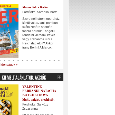
Marco Polo - Berlin
Fordította: Sarankó Márta
Szeretnél három operaház
közül választani, parkban
szóló zenére spontán
táncra perdülni, angolul
rendelni vietnami kávét
vagy Trabantba ülni a
Reichstag előtt? Akkor
irány Berlin! A Marco...
újdonságok »
VALENTINE
FERRANDI-NATACHA
KOTCHETKOVA
Maki, onigiri, mochi stb.
Fordította: Sárközy
Zsuzsanna