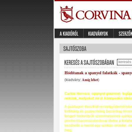
Hódítanak a spanyol falatkák - spanyo
Amíg lehet
(kiadvány:
)
Carlos Herrera -spanyol gourmet- legúja
nekünk, melyeket mi is könnyedén elkés
A gazdagon illusztrált receptgyűjteménybe
tortillákig és gazpachókig bezárólag fino
tengeri herkentyűk szerelmeseinek ajánlj
pincho-t baconszalonávval illetve a tintah
kezdhetik a menüt egy sonkás omlettel, m
meg.