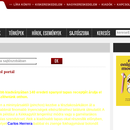
LÍRA KÖNYV
KISKERESKEDELEM
NAGYKERESKEDELEM
KIADÓK
KAPCSOL
l portál
bb kiadványában 140 eredeti spanyol tapas receptjét árulja el
zíthetünk otthon.
n a mininyársaktól (
pinchos
) kezdve a tésztakosárkákon át a
mabbnál finomabb ínyencségek elkészítéséhez találunk útmutatót. A
uk például a Kékkagylót tengerész módra vagy a garnélarákos
alas szendvicset. Akik a kiadósabb tapas-okat részesítik előnyben,
elyet
Carlos Herrera
babbal és zsenge fokhagymával bolondít