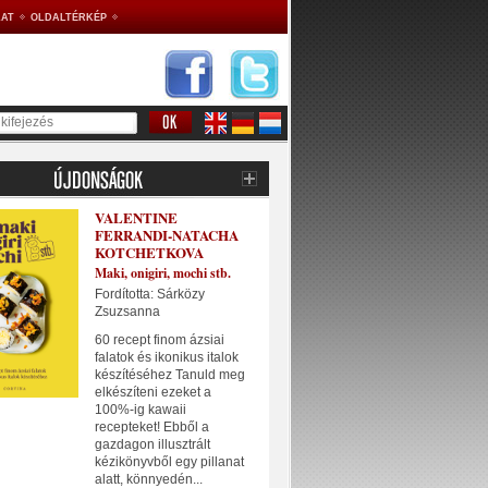
AT
OLDALTÉRKÉP
VALENTINE
FERRANDI-NATACHA
KOTCHETKOVA
Maki, onigiri, mochi stb.
Fordította: Sárközy
Zsuzsanna
60 recept finom ázsiai
falatok és ikonikus italok
készítéséhez Tanuld meg
elkészíteni ezeket a
100%-ig kawaii
recepteket! Ebből a
gazdagon illusztrált
kézikönyvből egy pillanat
alatt, könnyedén...