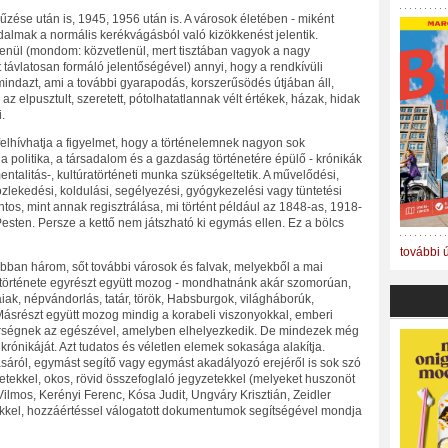
kiűzése után is, 1945, 1956 után is. A városok életében - miként
almak a normális kerékvágásból való kizökkenést jelentik.
enül (mondom: közvetlenül, mert tisztában vagyok a nagy
távlatosan formáló jelentőségével) annyi, hogy a rendkívüli
indazt, ami a további gyarapodás, korszerűsödés útjában áll,
az elpusztult, szeretett, pótolhatatlannak vélt értékek, házak, hidak
.
felhívhatja a figyelmet, hogy a történelemnek nagyon sok
a politika, a társadalom és a gazdaság történetére épülő - krónikák
talitás-, kultúratörténeti munka szükségeltetik. A művelődési,
 közlekedési, koldulási, segélyezési, gyógykezelési vagy tüntetési
os, mint annak regisztrálása, mi történt például az 1848-as, 1918-
sten. Persze a kettő nem játszható ki egymás ellen. Ez a bölcs
további 
ban három, sőt további városok és falvak, melyekből a mai
története egyrészt együtt mozog - mondhatnánk akár szomorúan,
iak, népvándorlás, tatár, török, Habsburgok, világháborúk,
Másrészt együtt mozog mindig a korabeli viszonyokkal, emberi
rségnek az egészével, amelyben elhelyezkedik. De mindezek még
nikáját. Azt tudatos és véletlen elemek sokasága alakítja.
sáról, egymást segítő vagy egymást akadályozó erejéről is sok szó
etekkel, okos, rövid összefoglaló jegyzetekkel (melyeket huszonöt
Vilmos, Kerényi Ferenc, Kósa Judit, Ungváry Krisztián, Zeidler
ekkel, hozzáértéssel válogatott dokumentumok segítségével mondja