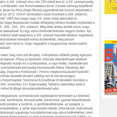
ére, a XIX. századi rész már 230 oldalt tesz ki, a XX. század pedig
a történettel, ami itt bemutatásra kerül. A budai várhegy kiépítését
kicsi, Buda és Pest (majd Óbuda) egyesítésének hosszú folyamata a
l az 1872. XXXVI. törvényben (lásd részleteit a 289. oldalon!)
tét" 1950-ben kapja meg. A 4. oldal római táborokat és
ldal Nagy-Budapestet mutató térképéig néhány további érzékelteti a
5., 200., 259., 355. oldalon). Még több térkép kellett volna, hogy
 alakulásait. Ez egy város történetét tekintve nagyon fontos. Azt,
vtized alatt világváros a XIX. század második felében, legjobban
lyezésével lehet(ett volna) érzékeltetni, meg persze
kból sem derül ki, hogy nagyjából a kiegyezésig német nyelvű
akásait.
, mikor még nem volt fénykép. A fényképes időkből pedig egészen
ást kapunk. Főleg az épületek, műszaki létesítmények építését
égését) mutató és a szokásokkal, a napi élettel, viselkedéssel
 szemelvények közt pedig Anonymustól Márai Sándorig, Bél
ásáig, Dugonics Andrásnak I. Ferenc megkoronázásáról tudósító
ínház épületét dicsérő cikkéig van itt sok tanulságos
helyet kaptak: Széchenyi Kossuthnak írt átiratától mondjuk a
6. november 14-i határozatáig. Néhány statisztikai adat is
lehet itt átfogó társadalomtörténetet adni.
szefoglalások, szemelvények segítségével bemutatni az életmód
nházak, kávéházak, könyvárudák, múzeumok, gyárak kiépülésének
bb például a szobrok, a sportlétesítmények, az újságok, a
zerepeltetése, a velük kapcsolatos képek, információk. A járványok,
bombázások) ugyanúgy hozzátartoznak egy város történetéhez, mint
erepel itt beszámoló az első budapesti úszóversenyről (1881), az