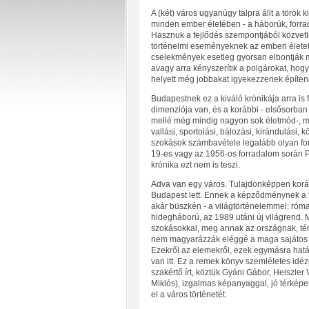
A (két) város ugyanúgy talpra állt a török 
minden ember életében - a háborúk, forrad
Hasznuk a fejlődés szempontjából közvetl
történelmi eseményeknek az emberi életet 
cselekmények esetleg gyorsan elbontják m
avagy arra kényszerítik a polgárokat, hogy 
helyett még jobbakat igyekezzenek építeni
Budapestnek ez a kiváló krónikája arra is 
dimenziója van, és a korábbi - elsősorban 
mellé még mindig nagyon sok életmód-, men
vallási, sportolási, bálozási, kirándulási,
szokások számbavétele legalább olyan font
19-es vagy az 1956-os forradalom során Pe
krónika ezt nem is teszi.
Adva van egy város. Tulajdonképpen koráb
Budapest lett. Ennek a képződménynek a 
akár büszkén - a világtörténelemmel: róma
hidegháború, az 1989 utáni új világrend. 
szokásokkal, meg annak az országnak, té
nem magyarázzák eléggé a maga sajátos kró
Ezekről az elemekről, ezek egymásra hatá
van itt. Ez a remek könyv szemléletes idéz
szakértő írt, köztük Gyáni Gábor, Heiszler 
Miklós), izgalmas képanyaggal, jó térkép
el a város történetét.