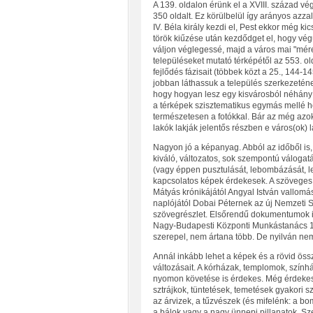
A 139. oldalon érünk el a XVIII. század vég
350 oldalt. Ez körülbelül így arányos azzal 
IV. Béla király kezdi el, Pest ekkor még 
török kiűzése után kezdődget el, hogy végü
váljon véglegessé, majd a város mai "mére
településeket mutató térképétől az 553. o
fejlődés fázisait (többek közt a 25., 144-14
jobban láthassuk a település szerkezetének
hogy hogyan lesz egy kisvárosból néhány é
a térképek szisztematikus egymás mellé he
természetesen a fotókkal. Bár az még azo
lakók lakják jelentős részben e város(ok) l
Nagyon jó a képanyag. Abból az időből is
kiváló, változatos, sok szempontú válogat
(vagy éppen pusztulását, lebombázását, le
kapcsolatos képek érdekesek. A szöveges
Mátyás krónikájától Angyal István vallom
naplójától Dobai Péternek az új Nemzeti Sz
szövegrészlet. Elsőrendű dokumentumok is 
Nagy-Budapesti Központi Munkástanács 195
szerepel, nem ártana több. De nyilván nem 
Annál inkább lehet a képek és a rövid ös
változásait. A kórházak, templomok, szí
nyomon követése is érdekes. Még érdekese
sztrájkok, tüntetések, temetések gyakori s
az árvizek, a tűzvészek (és mifelénk: a 
a bálok vagy a nagy ünnepi pillanatok. Sz