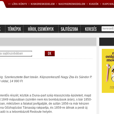
LÍRA KÖNYV
KISKERESKEDELEM
NAGYKERESKEDELEM
KIADÓK
KAPCSOL
ig. Szerkesztette Bart István. Képszerkesztő Nagy Zita és Sándor P.
 oldal, 14 990 Ft
entős részét, köztük a Duna-part szép klasszicista épületeit, majd
 1849 májusában (szintén nem kis bombázások árán), s bár 1850-
an, miközben a falakat javítgatják, de aztán 1856-ra már készen
una Gőzhajózási Társaság rakpartja, és 1859-re állnak a pesti új
igadó is a lebombázott Redoute helyén.