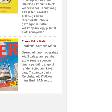
60 recept finom ázsiai
falatok és ikonikus italok
készítéséhez Tanuld meg
elkészíteni ezeket a
100%-ig kawaii
recepteket! Ebből a
gazdagon illusztrált
kézikönyvből egy pillanat
alatt, könnyedén...
Marco Polo - Berlin
Fordította: Sarankó Márta
Szeretnél három operaház
közül választani, parkban
szóló zenére spontán
táncra perdülni, angolul
rendelni vietnami kávét
vagy Trabantba ülni a
Reichstag előtt? Akkor
irány Berlin! A Marco...