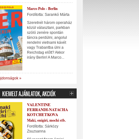
Marco Polo - Berlin
Fordította: Sarankó Márta
Szeretnél három operaház
közül választani, parkban
szóló zenére spontán
táncra perdülni, angolul
rendelni vietnami kávét
vagy Trabantba ülni a
Reichstag előtt? Akkor
irány Berlin! A Marco...
újdonságok »
VALENTINE
FERRANDI-NATACHA
KOTCHETKOVA
Maki, onigiri, mochi stb.
Fordította: Sárközy
Zsuzsanna