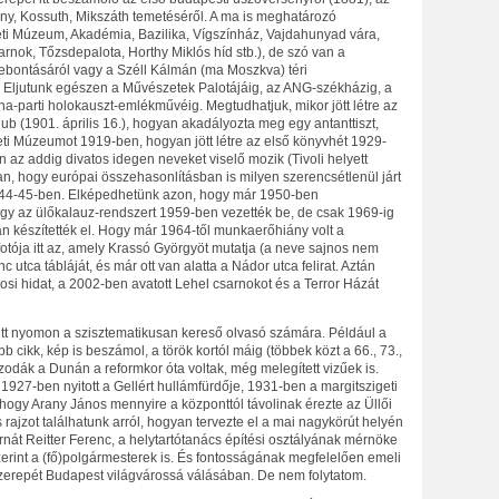
ny, Kossuth, Mikszáth temetéséről. A ma is meghatározó
ti Múzeum, Akadémia, Bazilika, Vígszínház, Vajdahunyad vára,
nok, Tőzsdepalota, Horthy Miklós híd stb.), de szó van a
lebontásáról vagy a Széll Kálmán (ma Moszkva) téri
 Eljutunk egészen a Művészetek Palotájáig, az ANG-székházig, a
parti holokauszt-emlékművéig. Megtudhatjuk, mikor jött létre az
ub (1901. április 16.), hogyan akadályozta meg egy antanttiszt,
i Múzeumot 1919-ben, hogyan jött létre az első könyvhét 1929-
az addig divatos idegen neveket viselő mozik (Tivoli helyett
n, hogy európai összehasonlításban is milyen szerencsétlenül járt
1944-45-ben. Elképedhetünk azon, hogy már 1950-ben
ogy az ülőkalauz-rendszert 1959-ben vezették be, de csak 1969-ig
ban készítették el. Hogy már 1964-től munkaerőhiány volt a
fotója itt az, amely Krassó Györgyöt mutatja (a neve sajnos nem
 utca tábláját, és már ott van alatta a Nádor utca felirat. Aztán
si hidat, a 2002-ben avatott Lehel csarnokot és a Terror Házát
tt nyomon a szisztematikusan kereső olvasó számára. Például a
b cikk, kép is beszámol, a török kortól máig (többek közt a 66., 73.,
zodák a Dunán a reformkor óta voltak, még melegített vizűek is.
 1927-ben nyitott a Gellért hullámfürdője, 1931-ben a margitszigeti
 hogy Arany János mennyire a központtól távolinak érezte az Üllői
s rajzot találhatunk arról, hogyan tervezte el a mai nagykörút helyén
nát Reitter Ferenc, a helytartótanács építési osztályának mérnöke
erint a (fő)polgármesterek is. És fontosságának megfelelően emeli
zerepét Budapest világvárossá válásában. De nem folytatom.