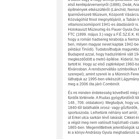
első kerékpárversenyről (1886), Deák, Ara
építmények elkészültéről (Lánchíd, Nemze
Iparművészeti Múzeum, Központi Vásárcsar
Közvágóhíd frivol megnyitójáról, a Tabán 
villamoscsomópont 1941-es átadásáról is.
Holokauszt Múzeumig és Pauer Gyula Duna-
FTC (1899. május 3.) vagy a F.É.SZ.E.K. Kl
hogy a román hadsereg kirabolja a Nemzet
ben, milyen magyar nevet kaptak 1942-ben 
például Tinódi). Tudatosíthatjuk magunkba
Budapest azzal, hogy hadszíntérré vált 
megkezdődött a metró építése. Kiderül, h
tartott ki. Hogy az első zajtérképet 1960-
fővárosban. A rendszerváltás szimbolikus 
szerepel), amint szereli le a Münnich Ferenc
láthatjuk az 1995-ben elkészült Lágymányo
meg a 2006 óta járó Combinót.
És mi minden érdekesség követhető még i
fürdők története. A Rudas gyógyfürdőről töb
148., 706. oldalakon). Megtudjuk, hogy us
1840-től találhatók orosz- vagy gőzfürdők,
sportuszoda. Lelhetünk néhány sort arról,
út Erkel utca sarkán lévő lakását. Cikket é
a végül meg nem valósult hajózható csator
1865-ben. Megemlíttetnek jelentőségük sz
ki a könyv Andrássy Gyula meghatározó s