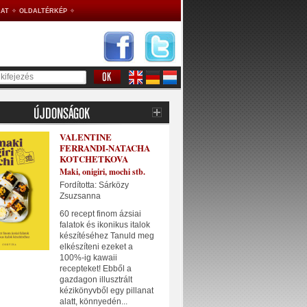
AT
OLDALTÉRKÉP
VALENTINE
FERRANDI-NATACHA
KOTCHETKOVA
Maki, onigiri, mochi stb.
Fordította: Sárközy
Zsuzsanna
60 recept finom ázsiai
falatok és ikonikus italok
készítéséhez Tanuld meg
elkészíteni ezeket a
100%-ig kawaii
recepteket! Ebből a
gazdagon illusztrált
kézikönyvből egy pillanat
alatt, könnyedén...