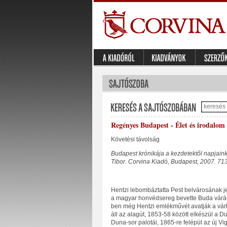
Regényes Budapest - Élet és irodalom
Követési távolság
Budapest krónikája a kezdetektől napjaink
Tibor. Corvina Kiadó, Budapest, 2007. 713
Hentzi lebombáztatta Pest belvárosának jel
a magyar honvédsereg bevette Buda várát
ben még Hentzi emlékművét avatják a várb
áll az alagút, 1853-58 között elkészül a D
Duna-sor palotái, 1865-re felépül az új V