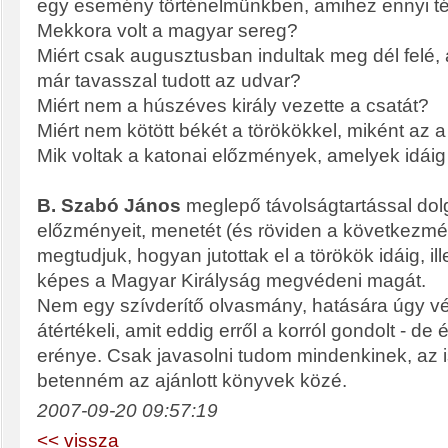
egy esemény történelmünkben, amihez ennyi té
Mekkora volt a magyar sereg?
Miért csak augusztusban indultak meg dél felé,
már tavasszal tudott az udvar?
Miért nem a húszéves király vezette a csatát?
Miért nem kötött békét a törökökkel, miként az a
Mik voltak a katonai előzmények, amelyek idáig
B. Szabó János
meglepő távolságtartással dolg
előzményeit, menetét (és röviden a következmé
megtudjuk, hogyan jutottak el a törökök idáig, ill
képes a Magyar Királyság megvédeni magát.
Nem egy szívderítő olvasmány, hatására úgy v
átértékeli, amit eddig erről a korról gondolt - de
erénye. Csak javasolni tudom mindenkinek, az 
betenném az ajánlott könyvek közé.
2007-09-20 09:57:19
<< vissza