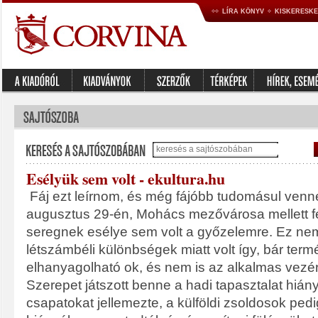
LÍRA KÖNYV
KISKERESK
Esélyük sem volt - ekultura.hu
Fáj ezt leírnom, és még fájóbb tudomásul venn
augusztus 29-én, Mohács mezővárosa mellett 
seregnek esélye sem volt a győzelemre. Ez ne
létszámbéli különbségek miatt volt így, bár te
elhanyagolható ok, és nem is az alkalmas vezér
Szerepet játszott benne a hadi tapasztalat hiá
csapatokat jellemezte, a külföldi zsoldosok pedig