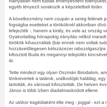
hiányában nem tudták érvényesíteni fölényüket
egyéb tényező sorakozik a képzeletbeli listán.
A következmény nem csupán a sereg felének pus
fogságba esetteket a törököknél akkoriban dívó
lefejezték -, hanem a király, és vele az ország v
Gyakorlatilag hónapokig irányítás nélkül maradt
törökök kihasználtak (bár ennek nem voltak tud
hozzávetőlegesen kétszázezer rabszolgaszíjra f
kifosztott Buda és megannyi település kincsével
át.
Tette mindezt egy olyan Oszmán Birodalom, amit
tönkrevertek a tatárok, uralkodóját haláláig, eg
tartották, és városait kifosztották. De hetven é
János is több ízben diadalmaskodott ellene.
Az utókor tragédiaként élte meg - joggal - ezt a