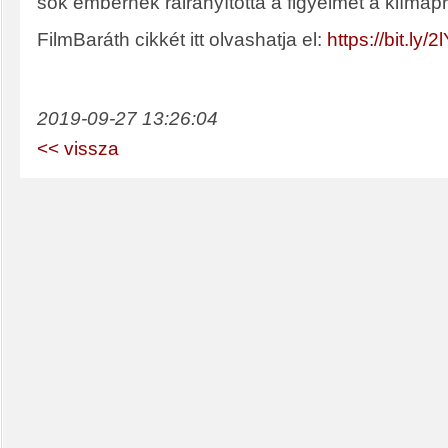
sok embernek ráirányította a figyelmét a klímap
FilmBaráth cikkét itt olvashatja el:
https://bit.ly/
2019-09-27 13:26:04
<< vissza