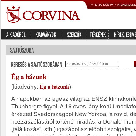
LÍRA KÖNYV
KISKERESK
Ég a házunk
Ég a házunk
(kiadvány:
)
A napokban az egész világ az ENSZ klímakonfe
Thunbergre figyel. A 16 éves lány körüli médiafe
érkezett Svédországból New Yorkba, a rövid, d
hozzászólásáról történő híradás, a Donald Trum
„találkozás”, stb.) igazából az előbbit szolgálta