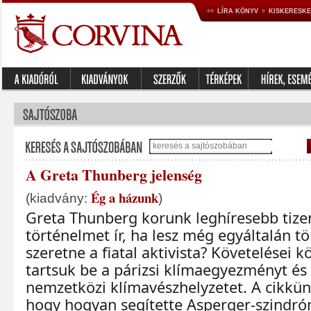
LÍRA KÖNYV
KISKERESK
A Greta Thunberg jelenség
Ég a házunk
(kiadvány:
)
Greta Thunberg korunk leghíresebb tizen
történelmet ír, ha lesz még egyáltalán tö
szeretne a fiatal aktivista? Követelései kö
tartsuk be a párizsi klímaegyezményt és h
nemzetközi klímavészhelyzetet. A cikkünk
hogy hogyan segítette Asperger-szindróm