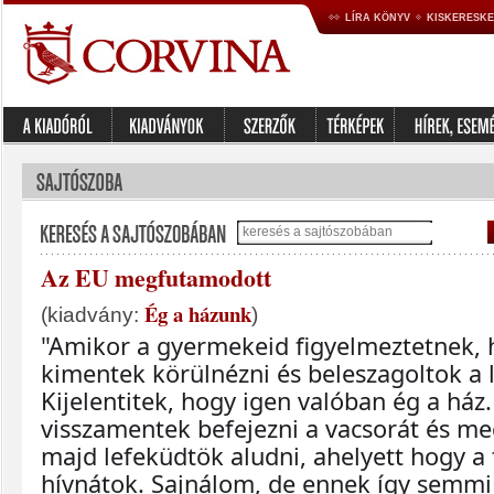
LÍRA KÖNYV
KISKERESK
Az EU megfutamodott
Ég a házunk
(kiadvány:
)
"Amikor a gyermekeid figyelmeztetnek, ho
kimentek körülnézni és beleszagoltok a 
Kijelentitek, hogy igen valóban ég a ház
visszamentek befejezni a vacsorát és meg
majd lefeküdtök aludni, ahelyett hogy a 
hívnátok. Sajnálom, de ennek így semmi 