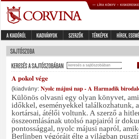
LÍRA KÖNYV
KISKERESK
A pokol vége
Nyolc májusi nap - A Harmadik birodal
(kiadvány:
Különös olvasni egy olyan könyvet, ami
időkkel, eseményekkel találkozhatunk,
kortársai, átélői voltunk. A szerző a hitl
összeomlásának utolsó napjairól ír doku
pontossággal, nyolc májusi napról, amiko
Berlinben végóráit élte a világban pusztí