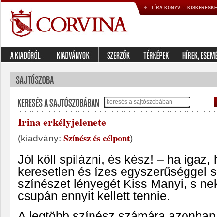
LÍRA KÖNYV
KISKERESK
Irina erkélyjelenete
Színész és célpont
(kiadvány:
)
Jól köll spilázni, és kész! – ha igaz,
keresetlen és ízes egyszerűséggel
színészet lényegét Kiss Manyi, s nek
csupán ennyit kellett tennie.
A legtöbb színész számára azonban 