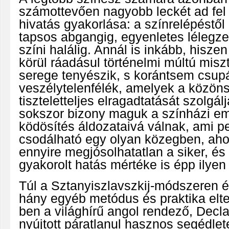
számottevően nagyobb leckét ad fel 
hivatás gyakorlása: a színrelépéstől
tapsos abgangig, egyenletes lélegzetv
színi halálig. Annál is inkább, hisze
körül ráadásul történelmi múltú misz
serege tenyészik, s korántsem csup
veszélytelenfélék, amelyek a közön
tiszteletteljes elragadtatását szolgál
sokszor bizony maguk a színházi em
ködösítés áldozataivá válnak, ami p
csodálható egy olyan közegben, ah
ennyire megjósolhatatlan a siker, és
gyakorolt hatás mértéke is épp ilyen
Túl a Sztanyiszlavszkij-módszeren é
hány egyéb metódus és praktika elt
ben a világhírű angol rendező, Decl
nyújtott páratlanul hasznos segédlet