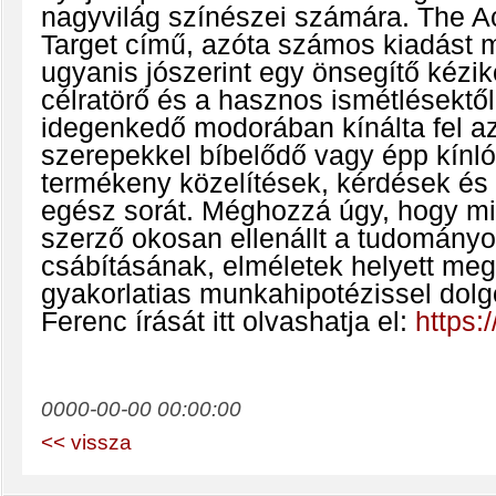
nagyvilág színészei számára. The Ac
Target című, azóta számos kiadást
ugyanis jószerint egy önsegítő kézik
célratörő és a hasznos ismétlésektő
idegenkedő modorában kínálta fel az
szerepekkel bíbelődő vagy épp kínl
termékeny közelítések, kérdések és
egész sorát. Méghozzá úgy, hogy m
szerző okosan ellenállt a tudomány
csábításának, elméletek helyett me
gyakorlatias munkahipotézissel dolg
Ferenc írását itt olvashatja el:
https:/
0000-00-00 00:00:00
<< vissza