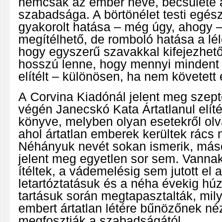
nemcsak az ember neve, becsülete a
szabadsága. A börtönélet testi egés
gyakorolt hatása – még úgy, ahogy 
megítélhető, de romboló hatása a lél
hogy egyszerű szavakkal kifejezhető
hosszú lenne, hogy mennyi mindent 
elítélt – különösen, ha nem követett 
A
Corvina Kiadónál
jelent meg szep
végén
Janecskó Kata
Ártatlanul elít
könyve, melyben olyan esetekről ol
ahol ártatlan emberek kerültek rács
Néhányuk nevét sokan ismerik, más
jelent meg egyetlen sor sem. Vannak
ítéltek, a vádemelésig sem jutott el 
letartóztatásuk és a néha évekig hú
tartásuk során megtapasztalták, mil
embert ártatlan létére bűnözőnek néz
megfosztják a szabadságától.