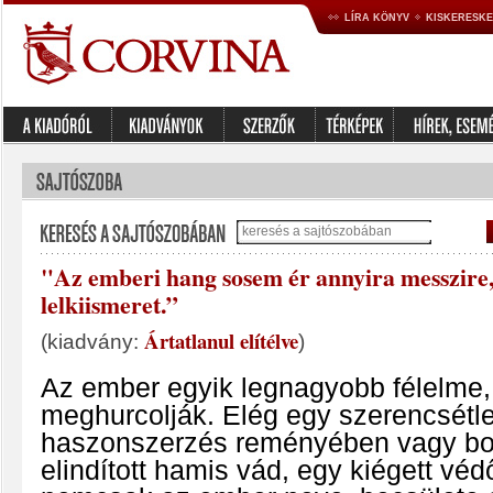
LÍRA KÖNYV
KISKERESK
"Az emberi hang sosem ér annyira messzire,
lelkiismeret.”
Ártatlanul elítélve
(kiadvány:
)
Az ember egyik legnagyobb félelme, 
meghurcolják. Elég egy szerencsétl
haszonszerzés reményében vagy bo
elindított hamis vád, egy kiégett vé