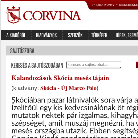
LÍRA KÖNYV
KISKERESK
Kalandozások Skócia mesés tájain
Skócia - Új Marco Polo
(kiadvány:
)
Skóciában pazar látnivalók sora várja a
Ízelítőül egy kis kedvcsinálónak öt ré
mutatok nektek pár izgalmas, kihagyh
szépséget, amit muszáj megnézni, ha v
mesés országba utazik. Ebben segítsé