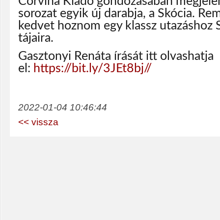
Corvina Kiadó gondozásában megjele
sorozat egyik új darabja, a Skócia. Re
kedvet hoznom egy klassz utazáshoz 
tájaira.
Gasztonyi Renáta írását itt olvashatja
el:
https://bit.ly/3JEt8bj//
2022-01-04 10:46:44
<< vissza