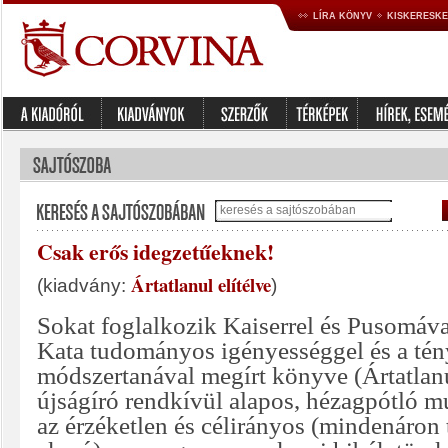
LÍRA KÖNYV
KISKERESK
Csak erős idegzetűeknek!
Ártatlanul elítélve
(kiadvány:
)
Sokat foglalkozik Kaiserrel és Pusomáva
Kata tudományos igényességgel és a tény
módszertanával megírt könyve (Ártatlanu
újságíró rendkívül alapos, hézagpótló 
az érzéketlen és célirányos (mindenáron 