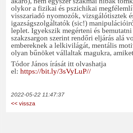
akaró), nem egyszer szakmai hibák tömk
olykor a fizikai és pszichikai megfélemlí
visszariadó nyomozók, vizsgálótisztek é
igazságszolgáltatók (sic!) manipulációiról
leplet. Igyekszik megérteni és bemutatn
szakzsargon szerint rendőri eljárás alá v
embereknek a lelkivilágát, mentális motiv
olyan bűnöket vállaltak magukra, amiket
Tódor János írását itt olvashatja
el:
https://bit.ly/3sVyLuP//
2022-05-22 11:47:37
<< vissza