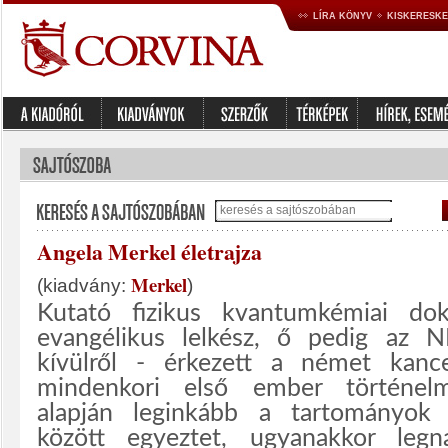
LÍRA KÖNYV
KISKERESK
Angela Merkel életrajza
Merkel
(kiadvány:
)
Kutató fizikus kvantumkémiai dokt
evangélikus lelkész, ő pedig az 
kívülről - érkezett a német kance
mindenkori első ember történelm
alapján leginkább a tartományok m
között egyeztet, ugyanakkor leg