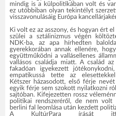
mindig is a külpolitikában volt és v
ez utóbbiban olyan tekintélyt szerze
visszavonulásáig Európa kancellárjak
Ki volt ez az asszony, és hogyan ért el
szülei a sztálinizmus végén költöz
NDK-ba, az apa hírhedten baloldal
gyerekkorában annak ellenére, hogy
együttműködni a vallásellenes államm
vallásos családja miatt. A család az
fakadóan igyekezett jótékonykodni,
empatikussá tette az elesettekkel
Kétszer házasodott, első férje nevét
egyik férje sem szokott nyilatkozni r
sajtóban. Kifejezetten rossz vélemén
politikai rendszeréről, de nem volt
berlini fal leomlása után kezdett politi
A KultúrPara írását itt