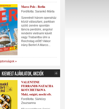
Marco Polo - Berlin
Fordította: Sarankó Márta
Szeretnél három operaház
közül választani, parkban
szóló zenére spontán
táncra perdülni, angolul
rendelni vietnami kávét
vagy Trabantba ülni a
Reichstag előtt? Akkor
irány Berlin! A Marco...
újdonságok »
VALENTINE
FERRANDI-NATACHA
KOTCHETKOVA
Maki, onigiri, mochi stb.
Fordította: Sárközy
Zsuzsanna