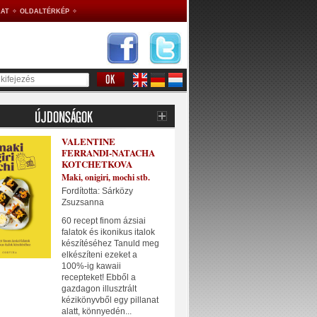
AT
OLDALTÉRKÉP
VALENTINE
FERRANDI-NATACHA
KOTCHETKOVA
Maki, onigiri, mochi stb.
Fordította: Sárközy
Zsuzsanna
60 recept finom ázsiai
falatok és ikonikus italok
készítéséhez Tanuld meg
elkészíteni ezeket a
100%-ig kawaii
recepteket! Ebből a
gazdagon illusztrált
kézikönyvből egy pillanat
alatt, könnyedén...