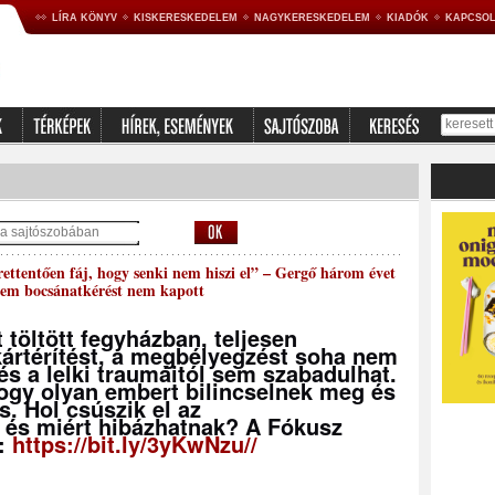
LÍRA KÖNYV
KISKERESKEDELEM
NAGYKERESKEDELEM
KIADÓK
KAPCSOL
ttentően fáj, hogy senki nem hiszi el” – Gergő három évet
, sem bocsánatkérést nem kapott
töltött fegyházban, teljesen
 kártérítést, a megbélyegzést soha nem
és a lelki traumáitól sem szabadulhat.
ogy olyan embert bilincselnek meg és
s. Hol csúszik el az
k és miért hibázhatnak? A Fókusz
g:
https://bit.ly/3yKwNzu//