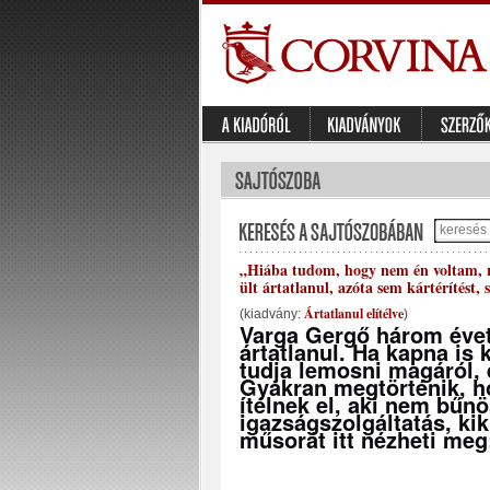
„Hiába tudom, hogy nem én voltam, re
ült ártatlanul, azóta sem kártérítést
Ártatlanul elítélve
(kiadvány:
)
Varga Gergő három évet 
ártatlanul. Ha kapna is
tudja lemosni magáról, 
Gyakran megtörténik, h
ítélnek el, aki nem bűnö
igazságszolgáltatás, ki
műsorát itt nézheti me