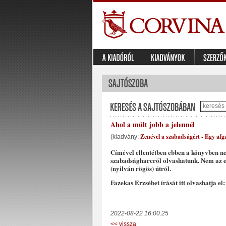
Ahol a múlt jobb a jelennél
Zenével a szabadságért - Egy afgá
(kiadvány:
Címével ellentétben ebben a könyvben nem
szabadságharcról olvashatunk. Nem az el
(nyilván rögös) útról.
Fazekas Erzsébet írását itt olvashatja el
2022-08-22 16:00:25
<< vissza