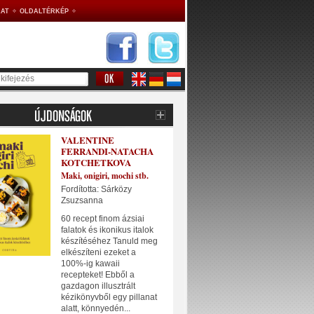
AT
OLDALTÉRKÉP
VALENTINE
FERRANDI-NATACHA
KOTCHETKOVA
Maki, onigiri, mochi stb.
Fordította: Sárközy
Zsuzsanna
60 recept finom ázsiai
falatok és ikonikus italok
készítéséhez Tanuld meg
elkészíteni ezeket a
100%-ig kawaii
recepteket! Ebből a
gazdagon illusztrált
kézikönyvből egy pillanat
alatt, könnyedén...