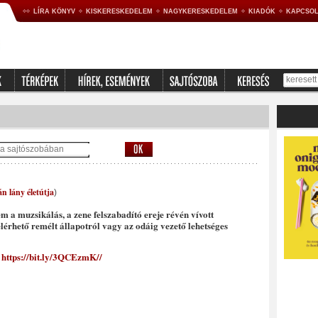
LÍRA KÖNYV
KISKERESKEDELEM
NAGYKERESKEDELEM
KIADÓK
KAPCSOL
n lány életútja
)
 a muzsikálás, a zene felszabadító ereje révén vívott
érhető remélt állapotról vagy az odáig vezető lehetséges
:
https://bit.ly/3QCEzmK//