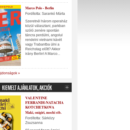
Marco Polo - Berlin
Fordította: Sarankó Márta
Szeretnél három operaház
közül választani, parkban
szóló zenére spontán
táncra perdülni, angolul
rendelni vietnami kávét
vagy Trabantba ülni a
Reichstag előtt? Akkor
irány Berlin! A Marco...
újdonságok »
VALENTINE
FERRANDI-NATACHA
KOTCHETKOVA
Maki, onigiri, mochi stb.
Fordította: Sárközy
Zsuzsanna