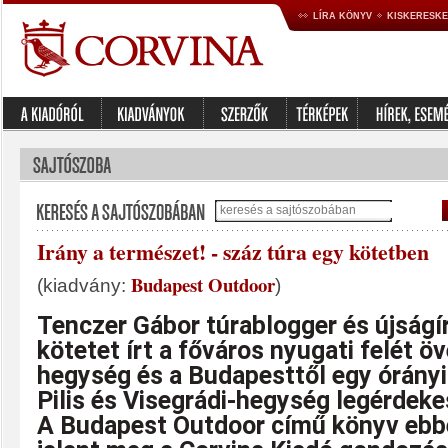
LÍRA KÖNYV
KISKERESK
Irány a természet! - száz túra egy kötetben
Budapest Outdoor
(kiadvány:
)
Tenczer Gábor túrablogger és újságí
kötetet írt a főváros nyugati felét ö
hegység és a Budapesttől egy órányi
Pilis és Visegrádi-hegység legérdeke
A Budapest Outdoor című könyv ebb