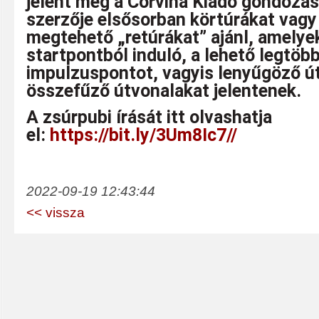
jelent meg a Corvina Kiadó gondozás
szerzője elsősorban körtúrákat vagy
megtehető „retúrákat” ajánl, amelyek
startpontból induló, a lehető legtöb
impulzuspontot, vagyis lenyűgöző út
összefűző útvonalakat jelentenek.
A zsúrpubi írását itt olvashatja
el:
https://bit.ly/3Um8Ic7//
2022-09-19 12:43:44
<< vissza