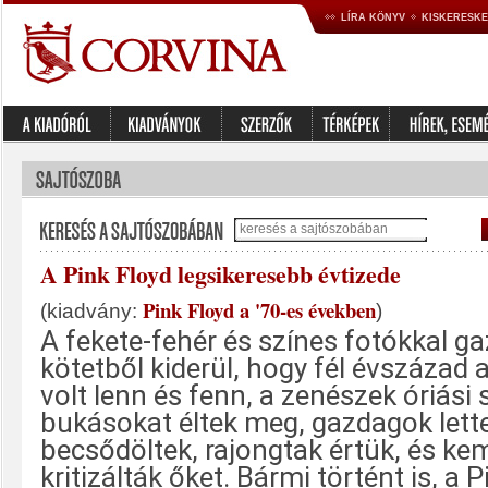
LÍRA KÖNYV
KISKERESK
A Pink Floyd legsikeresebb évtizede
Pink Floyd a '70-es években
(kiadvány:
)
A fekete-fehér és színes fotókkal ga
kötetből kiderül, hogy fél évszázad 
volt lenn és fenn, a zenészek óriási 
bukásokat éltek meg, gazdagok lette
becsődöltek, rajongtak értük, és k
kritizálták őket. Bármi történt is, a 